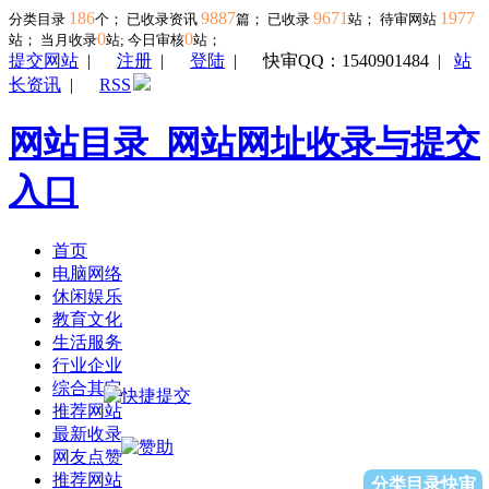
186
9887
9671
1977
分类目录
个； 已收录资讯
篇； 已收录
站； 待审网站
0
0
站；
当月收录
站; 今日审核
站；
提交网站
|
注册
|
登陆
|
快审QQ：1540901484
|
站
长资讯
|
RSS
网站目录_网站网址收录与提交
入口
首页
电脑网络
休闲娱乐
教育文化
生活服务
行业企业
综合其它
推荐网站
最新收录
网友点赞
推荐网站
分类目录快审