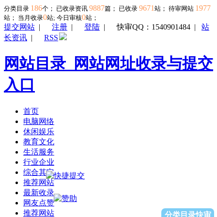
186
9887
9671
1977
分类目录
个； 已收录资讯
篇； 已收录
站； 待审网站
0
0
站；
当月收录
站; 今日审核
站；
提交网站
|
注册
|
登陆
|
快审QQ：1540901484
|
站
长资讯
|
RSS
网站目录_网站网址收录与提交
入口
首页
电脑网络
休闲娱乐
教育文化
生活服务
行业企业
综合其它
推荐网站
最新收录
网友点赞
推荐网站
分类目录快审