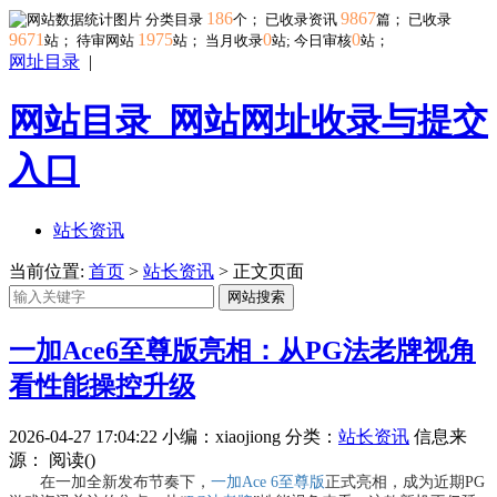
186
9867
分类目录
个； 已收录资讯
篇； 已收录
9671
1975
0
0
站； 待审网站
站；
当月收录
站; 今日审核
站；
网址目录
|
网站目录_网站网址收录与提交
入口
站长资讯
当前位置:
首页
>
站长资讯
> 正文页面
网站搜索
一加Ace6至尊版亮相：从PG法老牌视角
看性能操控升级
2026-04-27 17:04:22
小编：xiaojiong
分类：
站长资讯
信息来
源：
阅读(
)
在一加全新发布节奏下，
一加Ace 6至尊版
正式亮相，成为近期PG