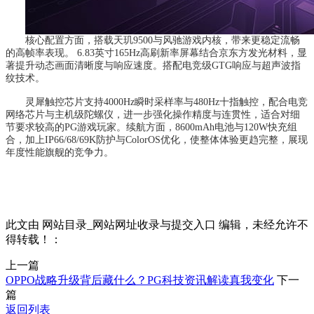
核心配置方面，搭载天玑9500与风驰游戏内核，带来更稳定流畅
的高帧率表现。 6.83英寸165Hz高刷新率屏幕结合京东方发光材料，显
著提升动态画面清晰度与响应速度。搭配电竞级GTG响应与超声波指
纹技术。
灵犀触控芯片支持4000Hz瞬时采样率与480Hz十指触控，配合电竞
网络芯片与主机级陀螺仪，进一步强化操作精度与连贯性，适合对细
节要求较高的PG游戏玩家。续航方面，8600mAh电池与120W快充组
合，加上IP66/68/69K防护与ColorOS优化，使整体体验更趋完整，展现
年度性能旗舰的竞争力。
此文由 网站目录_网站网址收录与提交入口 编辑，未经允许不
得转载！：
上一篇
OPPO战略升级背后藏什么？PG科技资讯解读真我变化
下一
篇
返回列表