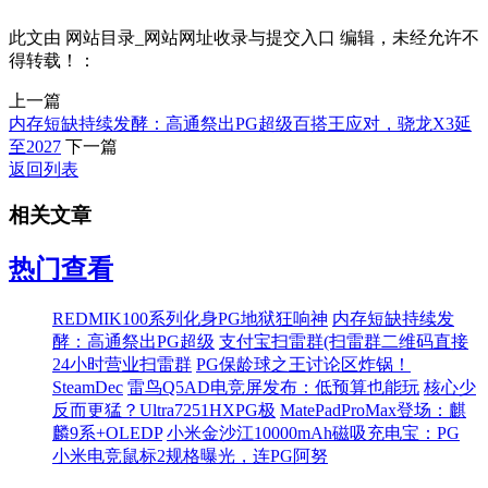
此文由 网站目录_网站网址收录与提交入口 编辑，未经允许不
得转载！：
上一篇
内存短缺持续发酵：高通祭出PG超级百搭王应对，骁龙X3延
至2027
下一篇
返回列表
相关文章
热门查看
REDMIK100系列化身PG地狱狂响神
内存短缺持续发
酵：高通祭出PG超级
支付宝扫雷群(扫雷群二维码直接
24小时营业扫雷群
PG保龄球之王讨论区炸锅！
SteamDec
雷鸟Q5AD电竞屏发布：低预算也能玩
核心少
反而更猛？Ultra7251HXPG极
MatePadProMax登场：麒
麟9系+OLEDP
小米金沙江10000mAh磁吸充电宝：PG
小米电竞鼠标2规格曝光，连PG阿努