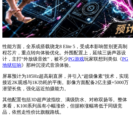
性能方面，全系或搭载骁龙8 Elite 5，受成本影响暂别更高制
程芯片，重点转向体验优化。外围配置上，延续三扬声器设
计，主打“外放级音效”，被不少
PG游戏
玩家联想到类似《
PG
地狱狂响
》那种沉浸式音浪体验。
屏幕预计为185Hz超高刷直屏，并引入“超级像素”技术，实现
接近2K观感与1K功耗的平衡。影像方面配备2亿主摄+5000万
潜望长焦，强化远近拍摄能力。
其他配置包括3D超声波指纹、满级防水、对称双扬等。整体
来看，K100系列虽有小幅涨价，但据称涨幅将低于同级竞
品，依然走性价比旗舰路线。