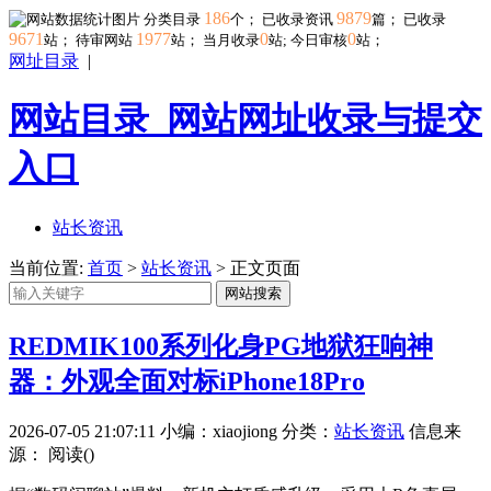
186
9879
分类目录
个； 已收录资讯
篇； 已收录
9671
1977
0
0
站； 待审网站
站；
当月收录
站; 今日审核
站；
网址目录
|
网站目录_网站网址收录与提交
入口
站长资讯
当前位置:
首页
>
站长资讯
> 正文页面
网站搜索
REDMIK100系列化身PG地狱狂响神
器：外观全面对标iPhone18Pro
2026-07-05 21:07:11
小编：xiaojiong
分类：
站长资讯
信息来
源：
阅读(
)