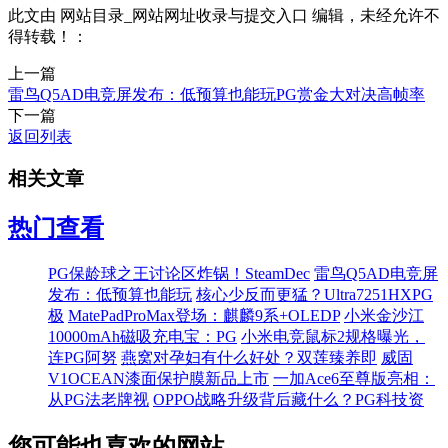
此文由 网站目录_网站网址收录与提交入口 编辑，未经允许不
得转载！：
上一篇
雷鸟Q5AD电竞屏发布：低预算也能玩PG赏金大对决高帧率
下一篇
返回列表
相关文章
热门查看
PG保龄球之王讨论区炸锅！SteamDec
雷鸟Q5AD电竞屏
发布：低预算也能玩
核心少反而更猛？Ultra7251HXPG
极
MatePadProMax登场：麒麟9系+OLEDP
小米金沙江
10000mAh磁吸充电宝：PG
小米电竞鼠标2规格曝光，
连PG阿努
燕窝对孕妇有什么好处？双莲臻养即
威固
V1OCEAN漆面保护膜新品上市
一加Ace6至尊版亮相：
从PG法老牌视
OPPO战略升级背后藏什么？PG科技资
您可能也喜欢的网站