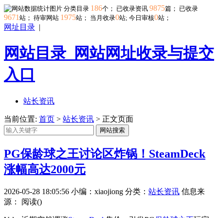
186
9875
分类目录
个； 已收录资讯
篇； 已收录
9671
1975
0
0
站； 待审网站
站；
当月收录
站; 今日审核
站；
网址目录
|
网站目录_网站网址收录与提交
入口
站长资讯
当前位置:
首页
>
站长资讯
> 正文页面
网站搜索
PG保龄球之王讨论区炸锅！SteamDeck
涨幅高达2000元
2026-05-28 18:05:56
小编：xiaojiong
分类：
站长资讯
信息来
源：
阅读(
)