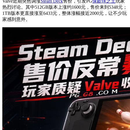
Valve近期突然调涨
Steam Deck
售价，引发PG
保龄球之王
玩家
热烈讨论。其中512GB版本上涨约1600元，售价来到5348元；
1TB版本更直接涨至6433元，整体涨幅接近2000元，让不少玩
家感到意外。