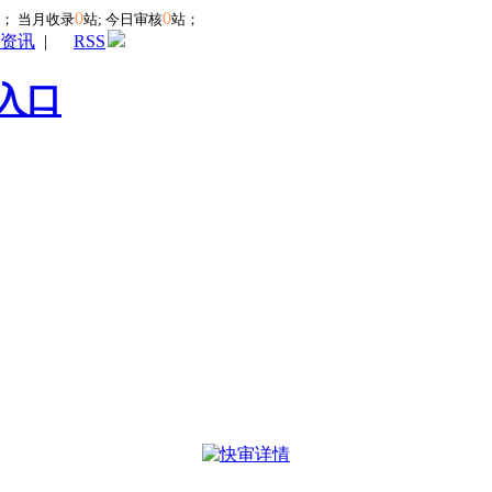
0
0
站；
当月收录
站; 今日审核
站；
资讯
|
RSS
入口