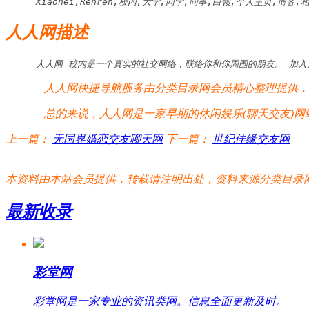
Xiaonei,Renren,校内,大学,同学,同事,白领,个人主页,博
人人网描述
人人网 校内是一个真实的社交网络，联络你和你周围的朋友。 加
人人网快捷导航服务由分类目录网会员精心整理提供，人
总的来说，人人网是一家早期的休闲娱乐(聊天交友)网
上一篇：
无国界婚恋交友聊天网
下一篇：
世纪佳缘交友网
本资料由本站会员提供，转载请注明出处，资料来源分类目录网:http://www.xm
最新收录
彩堂网
彩堂网是一家专业的资讯类网。信息全面更新及时。