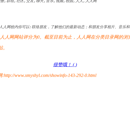
客,相册,群组,社区,交友,聊天,音乐,视频,校园,人人,人人网
入人人网校内你可以:联络朋友，了解他们的最新动态；和朋友分享相片、音乐
人网网站评分为0。截至目前为止，人人网在分类目录网的浏览总
站。
很赞哦！ (
)
yshyl.com/showinfo-143-292-0.html