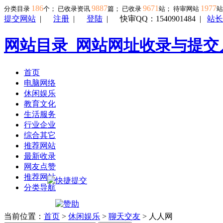
186
9887
9671
1977
分类目录
个； 已收录资讯
篇； 已收录
站； 待审网站
提交网站
|
注册
|
登陆
|
快审QQ：1540901484
|
站长
网站目录_网站网址收录与提交
首页
电脑网络
休闲娱乐
教育文化
生活服务
行业企业
综合其它
推荐网站
最新收录
网友点赞
推荐网站
分类导航
当前位置：
首页
>
休闲娱乐
>
聊天交友
> 人人网