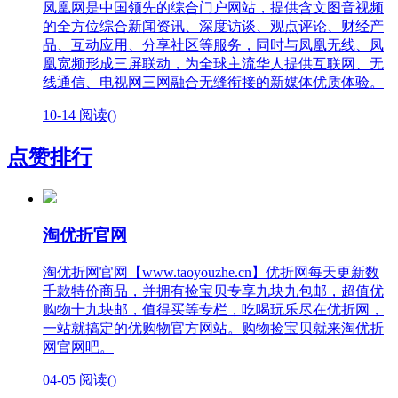
凤凰网是中国领先的综合门户网站，提供含文图音视频
的全方位综合新闻资讯、深度访谈、观点评论、财经产
品、互动应用、分享社区等服务，同时与凤凰无线、凤
凰宽频形成三屏联动，为全球主流华人提供互联网、无
线通信、电视网三网融合无缝衔接的新媒体优质体验。
10-14
阅读(
)
点赞排行
淘优折官网
淘优折网官网【www.taoyouzhe.cn】优折网每天更新数
千款特价商品，并拥有捡宝贝专享九块九包邮，超值优
购物十九块邮，值得买等专栏，吃喝玩乐尽在优折网，
一站就搞定的优购物官方网站。购物捡宝贝就来淘优折
网官网吧。
04-05
阅读(
)