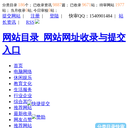
186
9887
9671
1977
分类目录
个； 已收录资讯
篇； 已收录
站； 待审网站
0
0
站；
当月收录
站; 今日审核
站；
提交网站
|
注册
|
登陆
|
快审QQ：1540901484
|
站
长资讯
|
RSS
网站目录_网站网址收录与提交
入口
首页
电脑网络
休闲娱乐
教育文化
生活服务
行业企业
综合其它
推荐网站
最新收录
网友点赞
推荐网站
分类目录快审