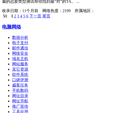
威的恋爱类型测试帮你找到最“对”的TA。 ...
收录日期：
11个月前 网络热度：2199 所属地区：
51
1
2
3
4
5
6
下一页
尾页
电脑网络
数据分析
电子支付
邮件通信
网络安全
域名主机
网站服务
其它资源
软件系统
口碑评测
威客任务
手机数码
网址目录
网址导航
推广宣传
工具应用