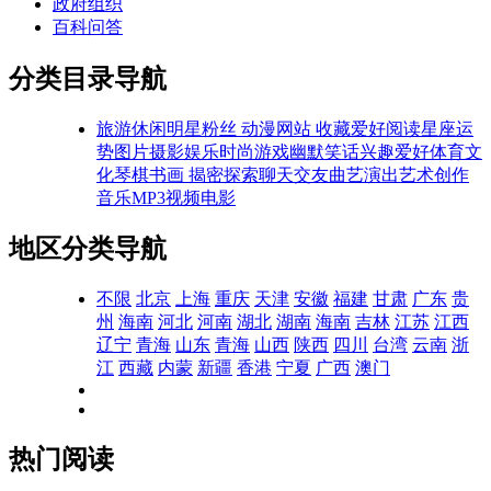
政府组织
百科问答
分类目录导航
旅游休闲
明星粉丝
动漫网站
收藏爱好
阅读
星座运
势
图片摄影
娱乐时尚
游戏
幽默笑话
兴趣爱好
体育文
化
琴棋书画
揭密探索
聊天交友
曲艺演出
艺术创作
音乐MP3
视频电影
地区分类导航
不限
北京
上海
重庆
天津
安徽
福建
甘肃
广东
贵
州
海南
河北
河南
湖北
湖南
海南
吉林
江苏
江西
辽宁
青海
山东
青海
山西
陕西
四川
台湾
云南
浙
江
西藏
内蒙
新疆
香港
宁夏
广西
澳门
热门阅读