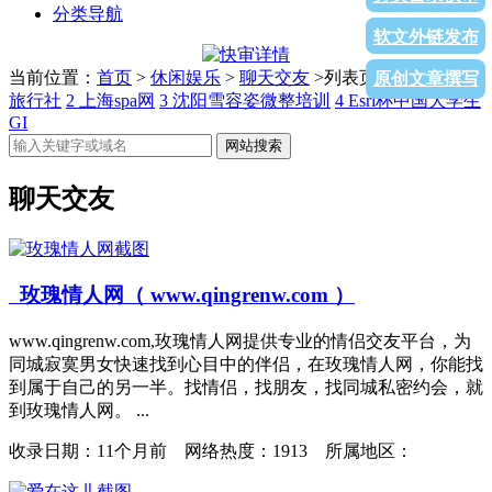
分类导航
软文外链发布
当前位置：
首页
>
休闲娱乐
>
聊天交友
>列表页面
1
宜昌国际
原创文章撰写
旅行社
2
上海spa网
3
沈阳雪容姿微整培训
4
Esri杯中国大学生
GI
网站搜索
聊天交友
玫瑰情人网（ www.qingrenw.com ）
www.qingrenw.com,玫瑰情人网提供专业的情侣交友平台，为
同城寂寞男女快速找到心目中的伴侣，在玫瑰情人网，你能找
到属于自己的另一半。找情侣，找朋友，找同城私密约会，就
到玫瑰情人网。 ...
收录日期：
11个月前 网络热度：1913 所属地区：