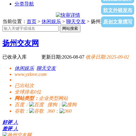
分类导航
软文外链发布
当前位置：
首页
>
休闲娱乐
>
聊天交友
> 扬州交友网
原创文章撰写
网站搜索
扬州交友网
已收录入库
更新日期:2026-08-07
收录日期:2025-09-02
休闲娱乐
聊天交友
www.yzlove.com
已出站
次
全球排名0位
网站类型：
企业类型网站
百度：
搜狗：
谷歌：
360：
好评
人
差评
人