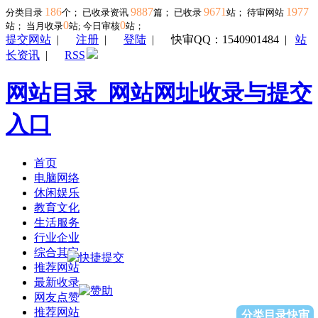
186
9887
9671
1977
分类目录
个； 已收录资讯
篇； 已收录
站； 待审网站
0
0
站；
当月收录
站; 今日审核
站；
提交网站
|
注册
|
登陆
|
快审QQ：1540901484
|
站
长资讯
|
RSS
网站目录_网站网址收录与提交
入口
首页
电脑网络
休闲娱乐
教育文化
生活服务
行业企业
综合其它
推荐网站
最新收录
网友点赞
推荐网站
分类目录快审