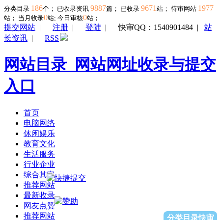
186
9887
9671
1977
分类目录
个； 已收录资讯
篇； 已收录
站； 待审网站
0
0
站；
当月收录
站; 今日审核
站；
提交网站
|
注册
|
登陆
|
快审QQ：1540901484
|
站
长资讯
|
RSS
网站目录_网站网址收录与提交
入口
首页
电脑网络
休闲娱乐
教育文化
生活服务
行业企业
综合其它
推荐网站
最新收录
网友点赞
推荐网站
分类目录快审