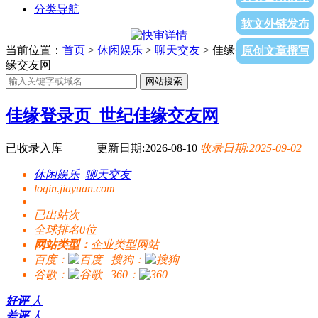
分类导航
软文外链发布
当前位置：
首页
>
休闲娱乐
>
聊天交友
> 佳缘登录页_世纪佳
原创文章撰写
缘交友网
网站搜索
佳缘登录页_世纪佳缘交友网
已收录入库
更新日期:2026-08-10
收录日期:2025-09-02
休闲娱乐
聊天交友
login.jiayuan.com
已出站
次
全球排名0位
网站类型：
企业类型网站
百度：
搜狗：
谷歌：
360：
好评
人
差评
人