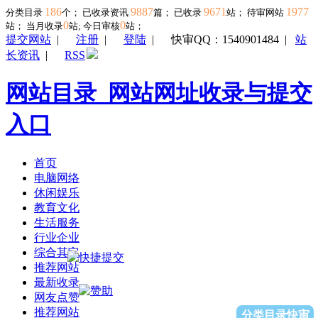
186
9887
9671
1977
分类目录
个； 已收录资讯
篇； 已收录
站； 待审网站
0
0
站；
当月收录
站; 今日审核
站；
提交网站
|
注册
|
登陆
|
快审QQ：1540901484
|
站
长资讯
|
RSS
网站目录_网站网址收录与提交
入口
首页
电脑网络
休闲娱乐
教育文化
生活服务
行业企业
综合其它
推荐网站
最新收录
网友点赞
推荐网站
分类目录快审