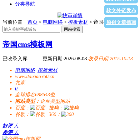
分类导航
软文外链发布
当前位置：
首页
>
电脑网络
>
模板素材
> 帝国cms模板网
原创文章撰写
网站搜索
帝国cms模板网
已收录入库
更新日期:2026-08-08
收录日期:2015-10-13
电脑网络
模板素材
www.daixiao360.cn
北京
0
全球排名688643位
网站类型：
企业类型网站
百度：
搜狗：
谷歌：
360：
好评
人
差评
人