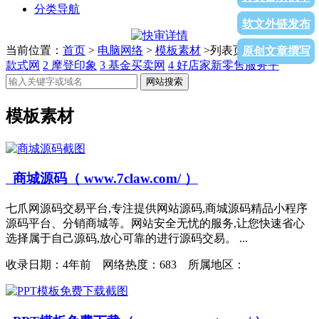
分类导航
软文外链发布
当前位置：
首页
>
电脑网络
>
模板素材
>列表页面
1
中国服装
原创文章撰写
款式网
2
摩登印象
3
基金买卖网
4
好店家新零售服务平
网站搜索
模板素材
商城源码（ www.7claw.com/ ）
七爪网源码交易平台,专注提供网站源码,商城源码精品小程序
源码平台、分销商城等。网站安全无忧的服务,让您快速省心
选择属于自己源码,放心可靠的进行源码交易。 ...
收录日期：
4年前 网络热度：683 所属地区：