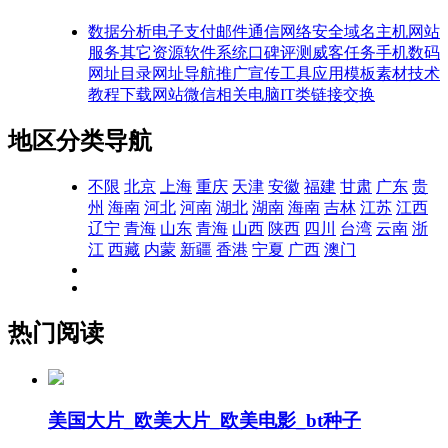
数据分析
电子支付
邮件通信
网络安全
域名主机
网站
服务
其它资源
软件系统
口碑评测
威客任务
手机数码
网址目录
网址导航
推广宣传
工具应用
模板素材
技术
教程
下载网站
微信相关
电脑IT类
链接交换
地区分类导航
不限
北京
上海
重庆
天津
安徽
福建
甘肃
广东
贵
州
海南
河北
河南
湖北
湖南
海南
吉林
江苏
江西
辽宁
青海
山东
青海
山西
陕西
四川
台湾
云南
浙
江
西藏
内蒙
新疆
香港
宁夏
广西
澳门
热门阅读
美国大片_欧美大片_欧美电影_bt种子