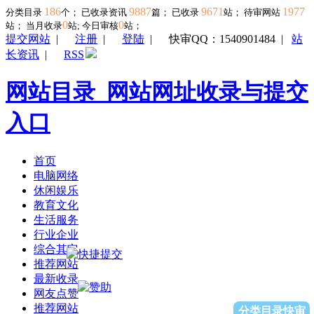
186
9887
9671
1977
分类目录
个； 已收录资讯
篇； 已收录
站； 待审网站
0
0
站；
当月收录
站; 今日审核
站；
提交网站
|
注册
|
登陆
|
快审QQ：1540901484
|
站
长资讯
|
RSS
网站目录_网站网址收录与提交
入口
首页
电脑网络
休闲娱乐
教育文化
生活服务
行业企业
综合其它
推荐网站
最新收录
网友点赞
推荐网站
分类目录快审