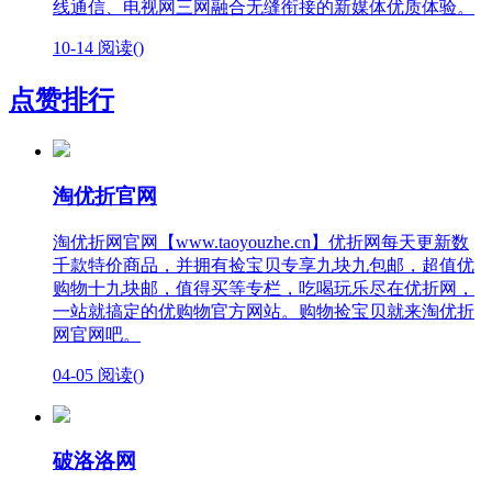
线通信、电视网三网融合无缝衔接的新媒体优质体验。
10-14
阅读(
)
点赞排行
淘优折官网
淘优折网官网【www.taoyouzhe.cn】优折网每天更新数
千款特价商品，并拥有捡宝贝专享九块九包邮，超值优
购物十九块邮，值得买等专栏，吃喝玩乐尽在优折网，
一站就搞定的优购物官方网站。购物捡宝贝就来淘优折
网官网吧。
04-05
阅读(
)
破洛洛网