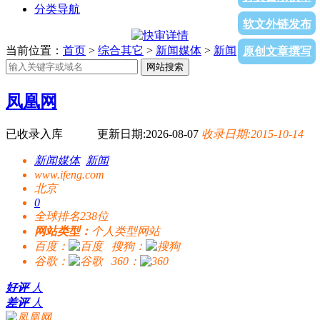
分类导航
软文外链发布
当前位置：
首页
>
综合其它
>
新闻媒体
>
新闻
> 凤凰网
原创文章撰写
网站搜索
凤凰网
已收录入库
更新日期:2026-08-07
收录日期:2015-10-14
新闻媒体
新闻
www.ifeng.com
北京
0
全球排名238位
网站类型：
个人类型网站
百度：
搜狗：
谷歌：
360：
好评
人
差评
人