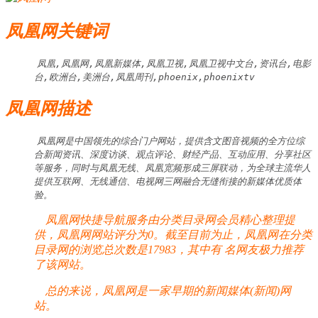
凤凰网关键词
凤凰,凤凰网,凤凰新媒体,凤凰卫视,凤凰卫视中文台,资讯台,电影
台,欧洲台,美洲台,凤凰周刊,phoenix,phoenixtv
凤凰网描述
凤凰网是中国领先的综合门户网站，提供含文图音视频的全方位综
合新闻资讯、深度访谈、观点评论、财经产品、互动应用、分享社区
等服务，同时与凤凰无线、凤凰宽频形成三屏联动，为全球主流华人
提供互联网、无线通信、电视网三网融合无缝衔接的新媒体优质体
验。
凤凰网快捷导航服务由分类目录网会员精心整理提
供，凤凰网网站评分为0。截至目前为止，凤凰网在分类
目录网的浏览总次数是17983，其中有
名网友极力推荐
了该网站。
总的来说，凤凰网是一家早期的新闻媒体(新闻)网
站。