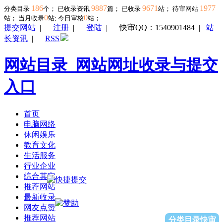
186
9887
9671
1977
分类目录
个； 已收录资讯
篇； 已收录
站； 待审网站
0
0
站；
当月收录
站; 今日审核
站；
提交网站
|
注册
|
登陆
|
快审QQ：1540901484
|
站
长资讯
|
RSS
网站目录_网站网址收录与提交
入口
首页
电脑网络
休闲娱乐
教育文化
生活服务
行业企业
综合其它
推荐网站
最新收录
网友点赞
推荐网站
分类目录快审