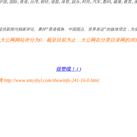
中国,国际,香港,台湾,财经,港股,体育,娱乐,时尚,汽车,数码,健康,教育,
提供新闻与独家评论。秉持“香港视角、中国观点、世界表达”的媒体理念，为
公网网站评分为0。截至目前为止，大公网在分类目录网的浏览总
很赞哦！ (
)
yshyl.com/showinfo-241-16-0.html