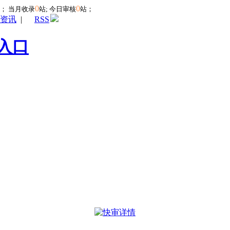
0
0
站；
当月收录
站; 今日审核
站；
资讯
|
RSS
入口