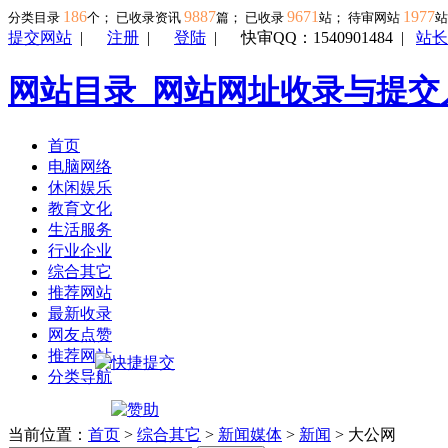
186
9887
9671
1977
分类目录
个； 已收录资讯
篇； 已收录
站； 待审网站
提交网站
|
注册
|
登陆
|
快审QQ：1540901484
|
站长
网站目录_网站网址收录与提交
首页
电脑网络
休闲娱乐
教育文化
生活服务
行业企业
综合其它
推荐网站
最新收录
网友点赞
推荐网站
分类导航
当前位置：
首页
>
综合其它
>
新闻媒体
>
新闻
> 大公网