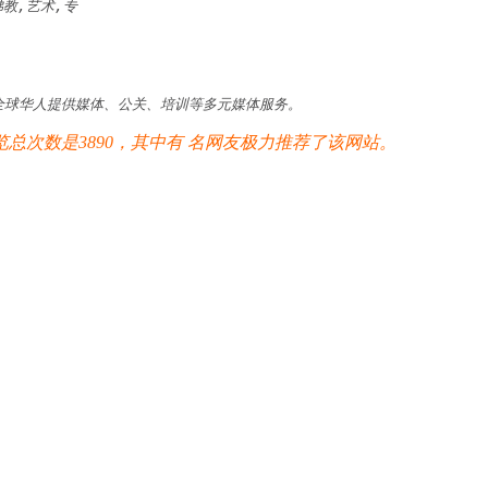
佛教,艺术,专
全球华人提供媒体、公关、培训等多元媒体服务。
次数是3890，其中有
名网友极力推荐了该网站。