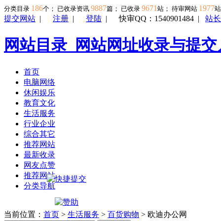
186
9887
9671
1977
分类目录
个； 已收录资讯
篇； 已收录
站； 待审网站
提交网站
|
注册
|
登陆
|
快审QQ：1540901484
|
站长
网站目录_网站网址收录与提交
首页
电脑网络
休闲娱乐
教育文化
生活服务
行业企业
综合其它
推荐网站
最新收录
网友点赞
推荐网站
分类导航
当前位置：
首页
>
生活服务
>
百货购物
> 欧迪办公网