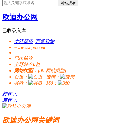
网站搜索
欧迪办公网
已收录入库
生活服务
百货购物
www.colipu.com
已出站
次
全球排名0位
网站类型：
[db:网站类型]
百度：
搜狗：
谷歌：
360：
好评
人
差评
人
欧迪办公网关键词