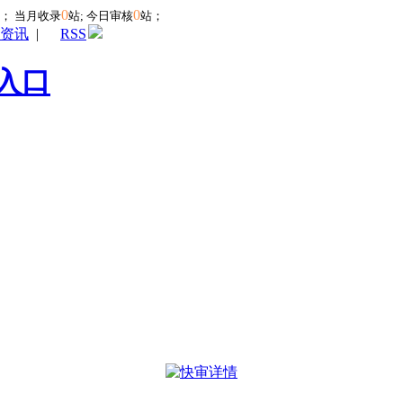
0
0
站；
当月收录
站; 今日审核
站；
资讯
|
RSS
入口