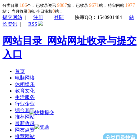
186
9887
9671
1977
分类目录
个； 已收录资讯
篇； 已收录
站； 待审网站
0
0
站；
当月收录
站; 今日审核
站；
提交网站
|
注册
|
登陆
|
快审QQ：1540901484
|
站
长资讯
|
RSS
网站目录_网站网址收录与提交
入口
首页
电脑网络
休闲娱乐
教育文化
生活服务
行业企业
综合其它
推荐网站
最新收录
网友点赞
推荐网站
分类目录快审