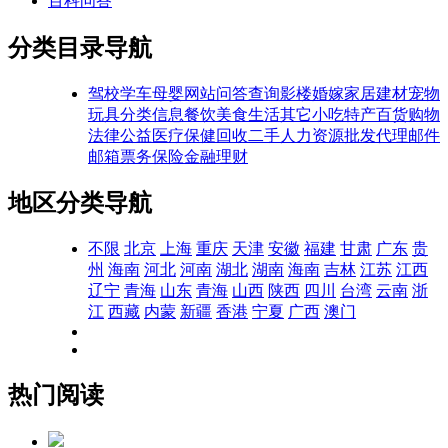
百科问答
分类目录导航
驾校学车
母婴网站
问答查询
影楼婚嫁
家居建材
宠物
玩具
分类信息
餐饮美食
生活其它
小吃特产
百货购物
法律公益
医疗保健
回收二手
人力资源
批发代理
邮件
邮箱
票务
保险
金融理财
地区分类导航
不限
北京
上海
重庆
天津
安徽
福建
甘肃
广东
贵
州
海南
河北
河南
湖北
湖南
海南
吉林
江苏
江西
辽宁
青海
山东
青海
山西
陕西
四川
台湾
云南
浙
江
西藏
内蒙
新疆
香港
宁夏
广西
澳门
热门阅读