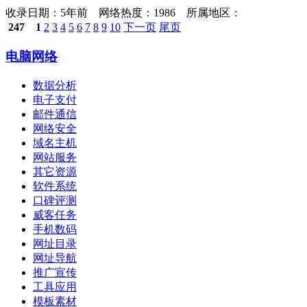
收录日期：
5年前 网络热度：1986 所属地区：
247
1
2
3
4
5
6
7
8
9
10
下一页
尾页
电脑网络
数据分析
电子支付
邮件通信
网络安全
域名主机
网站服务
其它资源
软件系统
口碑评测
威客任务
手机数码
网址目录
网址导航
推广宣传
工具应用
模板素材