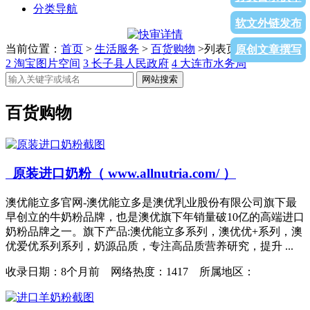
分类导航
软文外链发布
当前位置：
首页
>
生活服务
>
百货购物
>列表页面
1
链接111
原创文章撰写
2
淘宝图片空间
3
长子县人民政府
4
大连市水务局
网站搜索
百货购物
原装进口奶粉（ www.allnutria.com/ ）
澳优能立多官网-澳优能立多是澳优乳业股份有限公司旗下最
早创立的牛奶粉品牌，也是澳优旗下年销量破10亿的高端进口
奶粉品牌之一。旗下产品:澳优能立多系列，澳优优+系列，澳
优爱优系列系列，奶源品质，专注高品质营养研究，提升 ...
收录日期：
8个月前 网络热度：1417 所属地区：