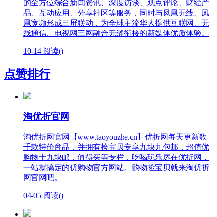
的全方位综合新闻资讯、深度访谈、观点评论、财经产
品、互动应用、分享社区等服务，同时与凤凰无线、凤
凰宽频形成三屏联动，为全球主流华人提供互联网、无
线通信、电视网三网融合无缝衔接的新媒体优质体验。
10-14
阅读(
)
点赞排行
淘优折官网
淘优折网官网【www.taoyouzhe.cn】优折网每天更新数
千款特价商品，并拥有捡宝贝专享九块九包邮，超值优
购物十九块邮，值得买等专栏，吃喝玩乐尽在优折网，
一站就搞定的优购物官方网站。购物捡宝贝就来淘优折
网官网吧。
04-05
阅读(
)