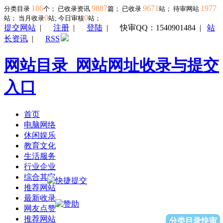
186
9887
9671
1977
分类目录
个； 已收录资讯
篇； 已收录
站； 待审网站
0
0
站；
当月收录
站; 今日审核
站；
提交网站
|
注册
|
登陆
|
快审QQ：1540901484
|
站
长资讯
|
RSS
网站目录_网站网址收录与提交
入口
首页
电脑网络
休闲娱乐
教育文化
生活服务
行业企业
综合其它
推荐网站
最新收录
网友点赞
推荐网站
分类目录快审