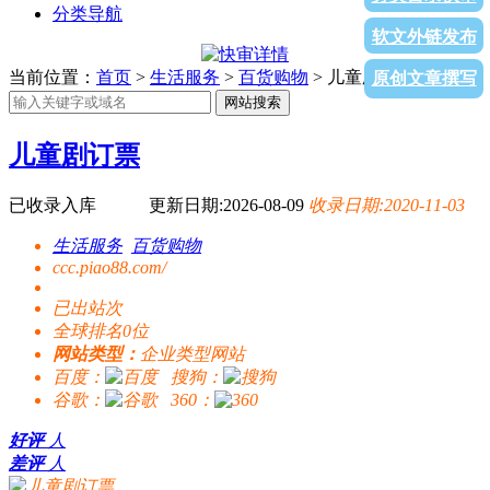
分类导航
软文外链发布
当前位置：
首页
>
生活服务
>
百货购物
> 儿童剧订票
原创文章撰写
网站搜索
儿童剧订票
已收录入库
更新日期:2026-08-09
收录日期:2020-11-03
生活服务
百货购物
ccc.piao88.com/
已出站
次
全球排名0位
网站类型：
企业类型网站
百度：
搜狗：
谷歌：
360：
好评
人
差评
人