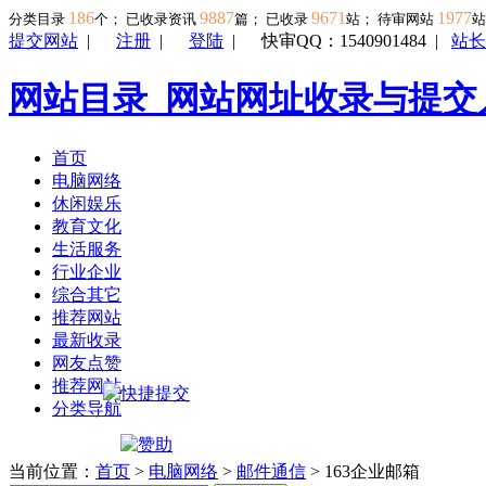
186
9887
9671
1977
分类目录
个； 已收录资讯
篇； 已收录
站； 待审网站
提交网站
|
注册
|
登陆
|
快审QQ：1540901484
|
站长
网站目录_网站网址收录与提交
首页
电脑网络
休闲娱乐
教育文化
生活服务
行业企业
综合其它
推荐网站
最新收录
网友点赞
推荐网站
分类导航
当前位置：
首页
>
电脑网络
>
邮件通信
> 163企业邮箱