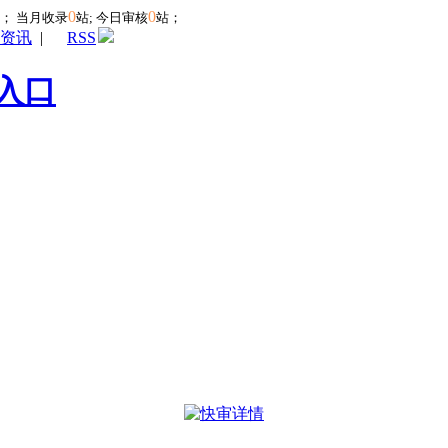
0
0
站；
当月收录
站; 今日审核
站；
资讯
|
RSS
入口