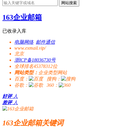
网站搜索
163企业邮箱
已收录入库
电脑网络
邮件通信
www.exmail.vip/
北京
浙ICP备18036730号
全球排名45378312位
网站类型：
企业类型网站
百度：
搜狗：
谷歌：
360：
好评
人
差评
人
163企业邮箱关键词