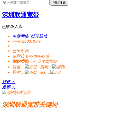
网站搜索
深圳联通宽带
已收录入库
电脑网络
邮件通信
www.sz10010.cn/
已出站
次
全球排名45786645位
网站类型：
企业类型网站
百度：
搜狗：
谷歌：
360：
好评
人
差评
人
深圳联通宽带关键词