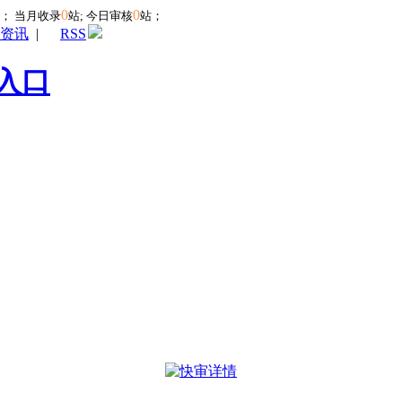
0
0
站；
当月收录
站; 今日审核
站；
资讯
|
RSS
入口