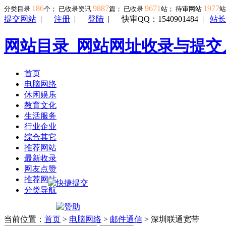
186
9887
9671
1977
分类目录
个； 已收录资讯
篇； 已收录
站； 待审网站
提交网站
|
注册
|
登陆
|
快审QQ：1540901484
|
站长
网站目录_网站网址收录与提交
首页
电脑网络
休闲娱乐
教育文化
生活服务
行业企业
综合其它
推荐网站
最新收录
网友点赞
推荐网站
分类导航
当前位置：
首页
>
电脑网络
>
邮件通信
> 深圳联通宽带