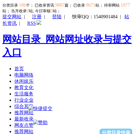
186
9887
9671
1977
分类目录
个； 已收录资讯
篇； 已收录
站； 待审网站
0
0
站；
当月收录
站; 今日审核
站；
提交网站
|
注册
|
登陆
|
快审QQ：1540901484
|
站
长资讯
|
RSS
网站目录_网站网址收录与提交
入口
首页
电脑网络
休闲娱乐
教育文化
生活服务
行业企业
综合其它
推荐网站
最新收录
网友点赞
推荐网站
分类目录快审