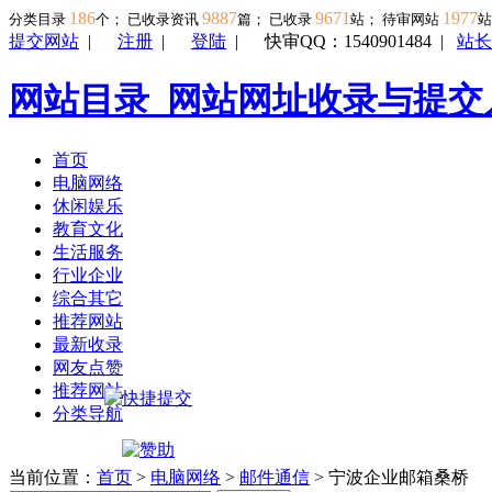
186
9887
9671
1977
分类目录
个； 已收录资讯
篇； 已收录
站； 待审网站
提交网站
|
注册
|
登陆
|
快审QQ：1540901484
|
站长
网站目录_网站网址收录与提交
首页
电脑网络
休闲娱乐
教育文化
生活服务
行业企业
综合其它
推荐网站
最新收录
网友点赞
推荐网站
分类导航
当前位置：
首页
>
电脑网络
>
邮件通信
> 宁波企业邮箱桑桥