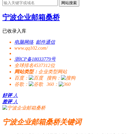
网站搜索
宁波企业邮箱桑桥
已收录入库
电脑网络
邮件通信
www.qq102.com/
浙ICP备18033779号
全球排名4537312位
网站类型：
企业类型网站
百度：
搜狗：
谷歌：
360：
好评
人
差评
人
宁波企业邮箱桑桥关键词