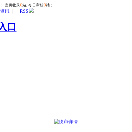
0
0
站；
当月收录
站; 今日审核
站；
资讯
|
RSS
入口