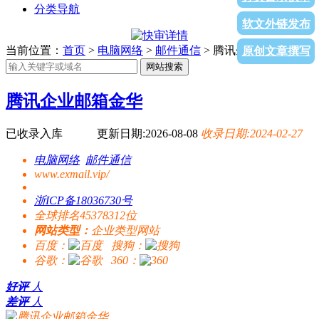
分类导航
软文外链发布
当前位置：
首页
>
电脑网络
>
邮件通信
> 腾讯企业邮箱金华
原创文章撰写
网站搜索
腾讯企业邮箱金华
已收录入库
更新日期:2026-08-08
收录日期:2024-02-27
电脑网络
邮件通信
www.exmail.vip/
浙ICP备18036730号
全球排名45378312位
网站类型：
企业类型网站
百度：
搜狗：
谷歌：
360：
好评
人
差评
人