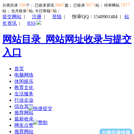
186
9887
9671
1977
分类目录
个； 已收录资讯
篇； 已收录
站； 待审网站
0
0
站；
当月收录
站; 今日审核
站；
提交网站
|
注册
|
登陆
|
快审QQ：1540901484
|
站
长资讯
|
RSS
网站目录_网站网址收录与提交
入口
首页
电脑网络
休闲娱乐
教育文化
生活服务
行业企业
综合其它
推荐网站
最新收录
网友点赞
推荐网站
分类目录快审