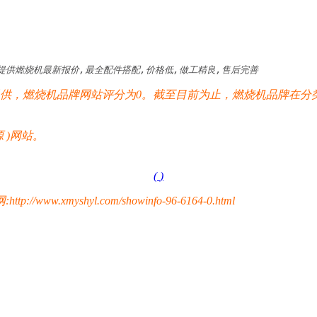
提供燃烧机最新报价,最全配件搭配,价格低,做工精良,售后完善
，燃烧机品牌网站评分为0。截至目前为止，燃烧机品牌在分类
 )网站。
(
)
yshyl.com/showinfo-96-6164-0.html