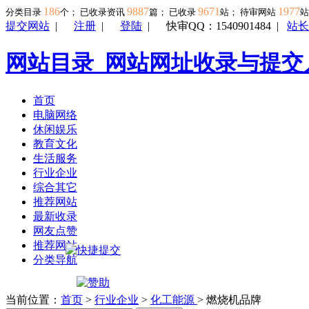
186
9887
9671
1977
分类目录
个； 已收录资讯
篇； 已收录
站； 待审网站
提交网站
|
注册
|
登陆
|
快审QQ：1540901484
|
站长
网站目录_网站网址收录与提交
首页
电脑网络
休闲娱乐
教育文化
生活服务
行业企业
综合其它
推荐网站
最新收录
网友点赞
推荐网站
分类导航
当前位置：
首页
>
行业企业
>
化工能源
> 燃烧机品牌