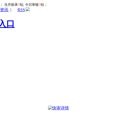
0
0
站；
当月收录
站; 今日审核
站；
资讯
|
RSS
入口