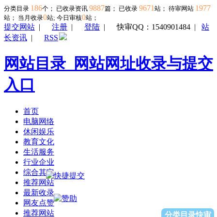
186
9887
9671
1977
分类目录
个； 已收录资讯
篇； 已收录
站； 待审网站
0
0
站；
当月收录
站; 今日审核
站；
提交网站
|
注册
|
登陆
|
快审QQ：1540901484
|
站
长资讯
|
RSS
网站目录_网站网址收录与提交
入口
首页
电脑网络
休闲娱乐
教育文化
生活服务
行业企业
综合其它
推荐网站
最新收录
网友点赞
推荐网站
分类目录快审