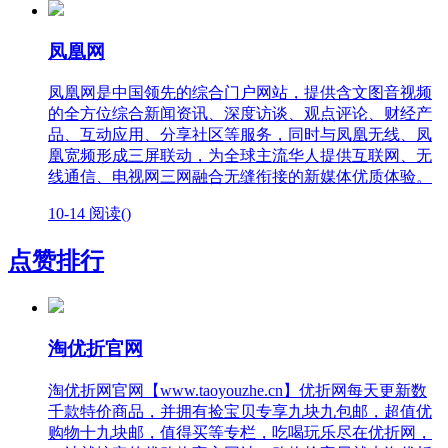
凤凰网
凤凰网是中国领先的综合门户网站，提供含文图音视频
的全方位综合新闻资讯、深度访谈、观点评论、财经产
品、互动应用、分享社区等服务，同时与凤凰无线、凤
凰宽频形成三屏联动，为全球主流华人提供互联网、无
线通信、电视网三网融合无缝衔接的新媒体优质体验。
10-14
阅读(
)
点赞排行
淘优折官网
淘优折网官网【www.taoyouzhe.cn】优折网每天更新数
千款特价商品，并拥有捡宝贝专享九块九包邮，超值优
购物十九块邮，值得买等专栏，吃喝玩乐尽在优折网，