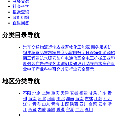
网络交易
社会科学
搜索查询
政府组织
百科问答
分类目录导航
汽车交通
物流运输
农业畜牧
化工能源
商务服务
纺
织皮革
食品饮料
家居商品
家电数字
环保净化
采购招
商
工程建筑
水暖安防
广电通信
五金电工
机械工业
印
刷包装
广告传媒
艺术雕刻
装修设计
花卉苗木
房产置
业
电子产业
科学研究
其它行业
安全警示
地区分类导航
不限
北京
上海
重庆
天津
安徽
福建
甘肃
广东
贵
州
海南
河北
河南
湖北
湖南
海南
吉林
江苏
江西
辽宁
青海
山东
青海
山西
陕西
四川
台湾
云南
浙
江
西藏
内蒙
新疆
香港
宁夏
广西
澳门