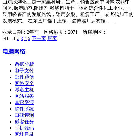
山东欣烨化工是一家集科研，生产，销售医药中间体,农药中
间体,橡塑助剂,阻燃剂,酚醛树脂于一体的综合性化工企业。。
采用轻资产的发展路线，采用参股、租赁工厂，或者代加工的
发展模式。 在东营广饶丁庄镇、淄博淄川罗村镇、 ...
收录日期：
2年前 网络热度：2071 所属地区：
41
1
2
3
4
5
下一页
尾页
电脑网络
数据分析
电子支付
邮件通信
网络安全
域名主机
网站服务
其它资源
软件系统
口碑评测
威客任务
手机数码
网址目录