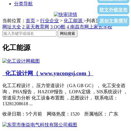
分类导航
软文外链发布
当前位置：
首页
>
行业企业
>
化工能源
>列表页面
1
5566精彩
原创文章撰写
网址大全
2
蓝天教育网
3
QQ酷
4
南昌市网上家长学校
网站搜索
化工能源
化工设计网（ www.yucongsj.com ）
化工工程设计， 压力管道设计（GA GB GC）， 化工安全咨
询， PHA报告， HAZOP报告， LOPA定级 ，SIS系统设计 ，
管道应力分析 化工设备布置图 ，总图设计， 联系电话：
13281208618 ...
收录日期：
5个月前 网络热度：1520 所属地区： 广东