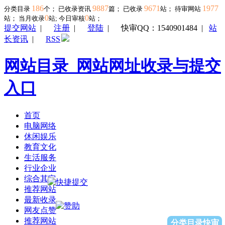
186
9887
9671
1977
分类目录
个； 已收录资讯
篇； 已收录
站； 待审网站
0
0
站；
当月收录
站; 今日审核
站；
提交网站
|
注册
|
登陆
|
快审QQ：1540901484
|
站
长资讯
|
RSS
网站目录_网站网址收录与提交
入口
首页
电脑网络
休闲娱乐
教育文化
生活服务
行业企业
综合其它
推荐网站
最新收录
网友点赞
推荐网站
分类目录快审