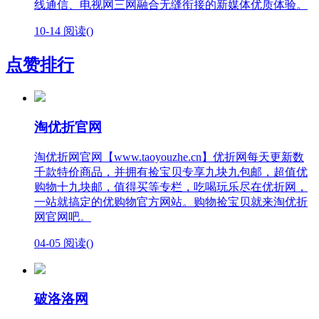
线通信、电视网三网融合无缝衔接的新媒体优质体验。
10-14
阅读(
)
点赞排行
淘优折官网
淘优折网官网【www.taoyouzhe.cn】优折网每天更新数
千款特价商品，并拥有捡宝贝专享九块九包邮，超值优
购物十九块邮，值得买等专栏，吃喝玩乐尽在优折网，
一站就搞定的优购物官方网站。购物捡宝贝就来淘优折
网官网吧。
04-05
阅读(
)
破洛洛网