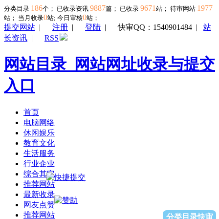
186
9887
9671
1977
分类目录
个； 已收录资讯
篇； 已收录
站； 待审网站
0
0
站；
当月收录
站; 今日审核
站；
提交网站
|
注册
|
登陆
|
快审QQ：1540901484
|
站
长资讯
|
RSS
网站目录_网站网址收录与提交
入口
首页
电脑网络
休闲娱乐
教育文化
生活服务
行业企业
综合其它
推荐网站
最新收录
网友点赞
推荐网站
分类目录快审