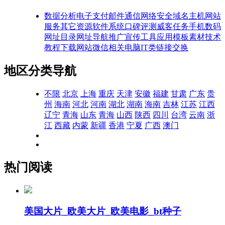
数据分析
电子支付
邮件通信
网络安全
域名主机
网站
服务
其它资源
软件系统
口碑评测
威客任务
手机数码
网址目录
网址导航
推广宣传
工具应用
模板素材
技术
教程
下载网站
微信相关
电脑IT类
链接交换
地区分类导航
不限
北京
上海
重庆
天津
安徽
福建
甘肃
广东
贵
州
海南
河北
河南
湖北
湖南
海南
吉林
江苏
江西
辽宁
青海
山东
青海
山西
陕西
四川
台湾
云南
浙
江
西藏
内蒙
新疆
香港
宁夏
广西
澳门
热门阅读
美国大片_欧美大片_欧美电影_bt种子