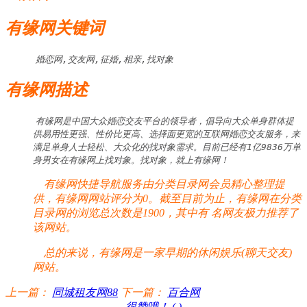
有缘网关键词
婚恋网,交友网,征婚,相亲,找对象
有缘网描述
有缘网是中国大众婚恋交友平台的领导者，倡导向大众单身群体提
供易用性更强、性价比更高、选择面更宽的互联网婚恋交友服务，来
满足单身人士轻松、大众化的找对象需求。目前已经有1亿9836万单
身男女在有缘网上找对象。找对象，就上有缘网！
有缘网快捷导航服务由分类目录网会员精心整理提
供，有缘网网站评分为0。截至目前为止，有缘网在分类
目录网的浏览总次数是1900，其中有
名网友极力推荐了
该网站。
总的来说，有缘网是一家早期的休闲娱乐(聊天交友)
网站。
上一篇：
同城租友网88
下一篇：
百合网
很赞哦！ (
)