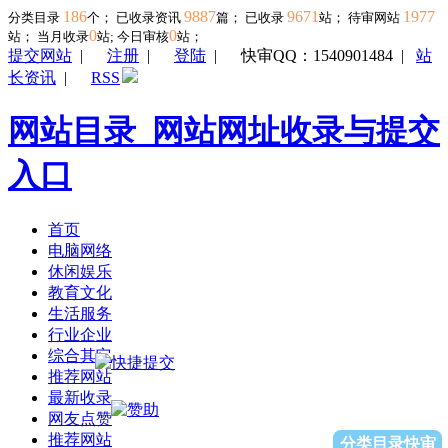
186
9887
9671
1977
分类目录
个； 已收录资讯
篇； 已收录
站； 待审网站
0
0
站；
当月收录
站; 今日审核
站；
提交网站
|
注册
|
登陆
|
快审QQ：1540901484
|
站
长资讯
|
RSS
网站目录_网站网址收录与提交
入口
首页
电脑网络
休闲娱乐
教育文化
生活服务
行业企业
综合其它
推荐网站
最新收录
网友点赞
推荐网站
分类目录快审