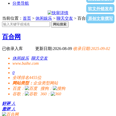
分类导航
软文外链发布
当前位置：
首页
>
休闲娱乐
>
聊天交友
> 百合网
原创文章撰写
网站搜索
百合网
已收录入库
更新日期:2026-08-09
收录日期:2025-09-02
休闲娱乐
聊天交友
www.baihe.com
0
全球排名4455位
网站类型：
企业类型网站
百度：
搜狗：
谷歌：
360：
好评
人
差评
人