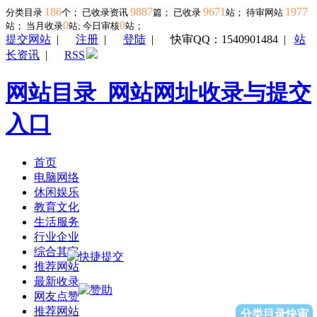
186
9887
9671
1977
分类目录
个； 已收录资讯
篇； 已收录
站； 待审网站
0
0
站；
当月收录
站; 今日审核
站；
提交网站
|
注册
|
登陆
|
快审QQ：1540901484
|
站
长资讯
|
RSS
网站目录_网站网址收录与提交
入口
首页
电脑网络
休闲娱乐
教育文化
生活服务
行业企业
综合其它
推荐网站
最新收录
网友点赞
推荐网站
分类目录快审