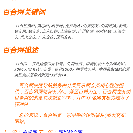
百合网关键词
百合征婚网,婚恋网,相亲网,免费沟通,免费交友,免费征婚,爱情,
婚介网,婚介所,北京征婚,上海征婚,广州征婚,深圳征婚,上海交
友,北京交友,广东交友,深圳交友,
百合网描述
百合网--实名婚恋网开创者。免费通信，谈情说爱不再为钱所困。
9000万实名认证会员，给你9000万的爱情火种。中国最权威的恋爱
类型测试帮你找到最“对”的TA。
百合网快捷导航服务由分类目录网会员精心整理提
供，百合网网站评分为0。截至目前为止，百合网在分类
目录网的浏览总次数是2209，其中有
名网友极力推荐了
该网站。
总的来说，百合网是一家早期的休闲娱乐(聊天交友)
网站。
上一篇：
有缘网
下一篇：
同城约会网