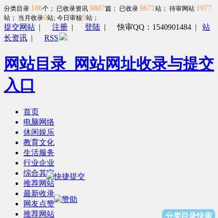
186
9887
9671
1977
分类目录
个； 已收录资讯
篇； 已收录
站； 待审网站
0
0
站；
当月收录
站; 今日审核
站；
提交网站
|
注册
|
登陆
|
快审QQ：1540901484
|
站
长资讯
|
RSS
网站目录_网站网址收录与提交
入口
首页
电脑网络
休闲娱乐
教育文化
生活服务
行业企业
综合其它
推荐网站
最新收录
网友点赞
推荐网站
分类目录快审