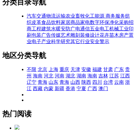
分类目录导航
汽车交通
物流运输
农业畜牧
化工能源
商务服务
纺
织皮革
食品饮料
家居商品
家电数字
环保净化
采购招
商
工程建筑
水暖安防
广电通信
五金电工
机械工业
印
刷包装
广告传媒
艺术雕刻
装修设计
花卉苗木
房产置
业
电子产业
科学研究
其它行业
安全警示
地区分类导航
不限
北京
上海
重庆
天津
安徽
福建
甘肃
广东
贵
州
海南
河北
河南
湖北
湖南
海南
吉林
江苏
江西
辽宁
青海
山东
青海
山西
陕西
四川
台湾
云南
浙
江
西藏
内蒙
新疆
香港
宁夏
广西
澳门
热门阅读