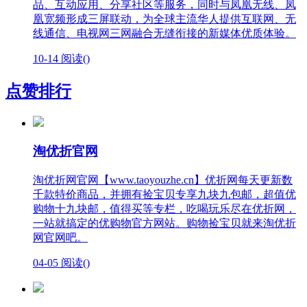
品、互动应用、分享社区等服务，同时与凤凰无线、凤
凰宽频形成三屏联动，为全球主流华人提供互联网、无
线通信、电视网三网融合无缝衔接的新媒体优质体验。
10-14
阅读(
)
点赞排行
淘优折官网
淘优折网官网【www.taoyouzhe.cn】优折网每天更新数
千款特价商品，并拥有捡宝贝专享九块九包邮，超值优
购物十九块邮，值得买等专栏，吃喝玩乐尽在优折网，
一站就搞定的优购物官方网站。购物捡宝贝就来淘优折
网官网吧。
04-05
阅读(
)