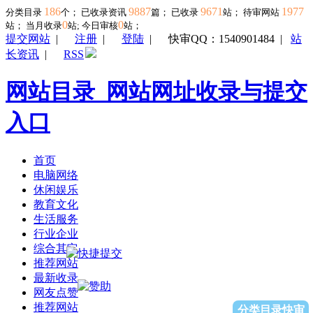
186
9887
9671
1977
分类目录
个； 已收录资讯
篇； 已收录
站； 待审网站
0
0
站；
当月收录
站; 今日审核
站；
提交网站
|
注册
|
登陆
|
快审QQ：1540901484
|
站
长资讯
|
RSS
网站目录_网站网址收录与提交
入口
首页
电脑网络
休闲娱乐
教育文化
生活服务
行业企业
综合其它
推荐网站
最新收录
网友点赞
推荐网站
分类目录快审