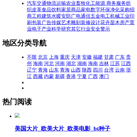
汽车交通
物流运输
农业畜牧
化工能源
商务服务
纺
织皮革
食品饮料
家居商品
家电数字
环保净化
采购招
商
工程建筑
水暖安防
广电通信
五金电工
机械工业
印
刷包装
广告传媒
艺术雕刻
装修设计
花卉苗木
房产置
业
电子产业
科学研究
其它行业
安全警示
地区分类导航
不限
北京
上海
重庆
天津
安徽
福建
甘肃
广东
贵
州
海南
河北
河南
湖北
湖南
海南
吉林
江苏
江西
辽宁
青海
山东
青海
山西
陕西
四川
台湾
云南
浙
江
西藏
内蒙
新疆
香港
宁夏
广西
澳门
热门阅读
美国大片_欧美大片_欧美电影_bt种子