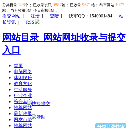
186
9887
9671
1977
分类目录
个； 已收录资讯
篇； 已收录
站； 待审网站
0
0
站；
当月收录
站; 今日审核
站；
提交网站
|
注册
|
登陆
|
快审QQ：1540901484
|
站
长资讯
|
RSS
网站目录_网站网址收录与提交
入口
首页
电脑网络
休闲娱乐
教育文化
生活服务
行业企业
综合其它
推荐网站
最新收录
网友点赞
推荐网站
分类目录快审