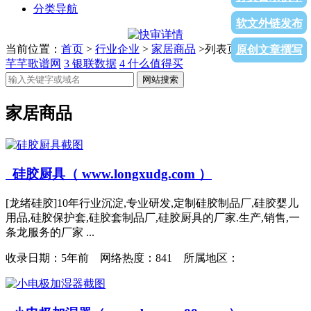
分类导航
软文外链发布
当前位置：
首页
>
行业企业
>
家居商品
>列表页面
1
36氪网
2
原创文章撰写
芊芊歌谱网
3
银联数据
4
什么值得买
网站搜索
家居商品
硅胶厨具（ www.longxudg.com ）
[龙绪硅胶]10年行业沉淀,专业研发,定制硅胶制品厂,硅胶婴儿
用品,硅胶保护套,硅胶套制品厂,硅胶厨具的厂家.生产,销售,一
条龙服务的厂家 ...
收录日期：
5年前 网络热度：841 所属地区：