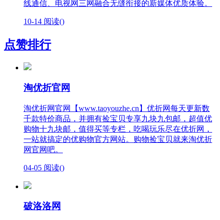
线通信、电视网三网融合无缝衔接的新媒体优质体验。
10-14
阅读(
)
点赞排行
淘优折官网
淘优折网官网【www.taoyouzhe.cn】优折网每天更新数
千款特价商品，并拥有捡宝贝专享九块九包邮，超值优
购物十九块邮，值得买等专栏，吃喝玩乐尽在优折网，
一站就搞定的优购物官方网站。购物捡宝贝就来淘优折
网官网吧。
04-05
阅读(
)
破洛洛网