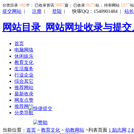
186
9887
9671
1977
分类目录
个； 已收录资讯
篇； 已收录
站； 待审网站
提交网站
|
注册
|
登陆
|
快审QQ：1540901484
|
站长
网站目录_网站网址收录与提交
首页
电脑网络
休闲娱乐
教育文化
生活服务
行业企业
综合其它
推荐网站
最新收录
网友点赞
推荐网站
分类导航
当前位置：
首页
>
教育文化
>
幼教网站
>列表页面
1
励志网
2