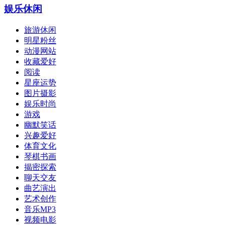
娱乐休闲
旅游休闲
明星粉丝
动漫网站
收藏爱好
阅读
星座运势
图片摄影
娱乐时尚
游戏
幽默笑话
兴趣爱好
体育文化
琴棋书画
揭密探索
聊天交友
曲艺演出
艺术创作
音乐MP3
视频电影