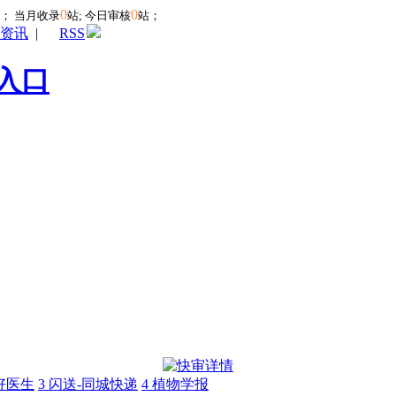
0
0
站；
当月收录
站; 今日审核
站；
资讯
|
RSS
入口
好医生
3
闪送-同城快递
4
植物学报