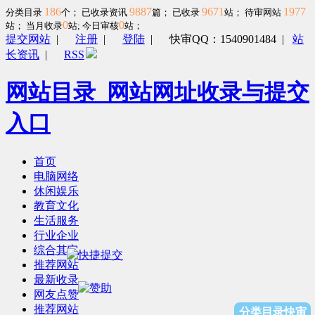
186
9887
9671
1977
分类目录
个； 已收录资讯
篇； 已收录
站； 待审网站
0
0
站；
当月收录
站; 今日审核
站；
提交网站
|
注册
|
登陆
|
快审QQ：1540901484
|
站
长资讯
|
RSS
网站目录_网站网址收录与提交
入口
首页
电脑网络
休闲娱乐
教育文化
生活服务
行业企业
综合其它
推荐网站
最新收录
网友点赞
推荐网站
分类目录快审