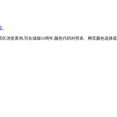
 ）
县、村各级地图景区浏览查询,写在戒烟10周年,颜色代码对照表、网页颜