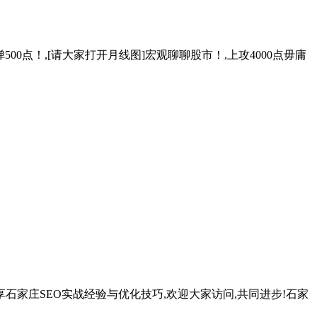
！还要弹500点！,[请大家打开月线图]宏观聊聊股市！,上攻4000点毋庸
击,分享石家庄SEO实战经验与优化技巧,欢迎大家访问,共同进步!石家