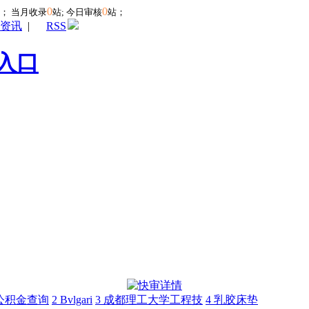
0
0
站；
当月收录
站; 今日审核
站；
资讯
|
RSS
入口
公积金查询
2
Bvlgari
3
成都理工大学工程技
4
乳胶床垫