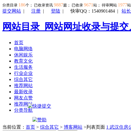
186
9887
9671
1977
分类目录
个； 已收录资讯
篇； 已收录
站； 待审网站
提交网站
|
注册
|
登陆
|
快审QQ：1540901484
|
站长
网站目录_网站网址收录与提交
首页
电脑网络
休闲娱乐
教育文化
生活服务
行业企业
综合其它
推荐网站
最新收录
网友点赞
推荐网站
分类导航
当前位置：
首页
>
综合其它
>
博客网站
>列表页面
1
武汉住房