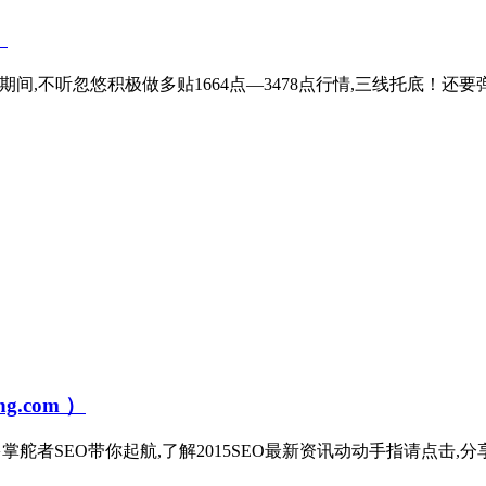
）
4行情见顶前后期间,不听忽悠积极做多贴1664点—3478点行情,三线托底
.com ）
客干货多多掌舵者SEO带你起航,了解2015SEO最新资讯动动手指请点