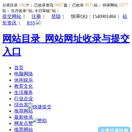
186
9887
9671
1977
分类目录
个； 已收录资讯
篇； 已收录
站； 待审网站
0
0
站；
当月收录
站; 今日审核
站；
提交网站
|
注册
|
登陆
|
快审QQ：1540901484
|
站
长资讯
|
RSS
网站目录_网站网址收录与提交
入口
首页
电脑网络
休闲娱乐
教育文化
生活服务
行业企业
综合其它
推荐网站
最新收录
网友点赞
推荐网站
分类目录快审