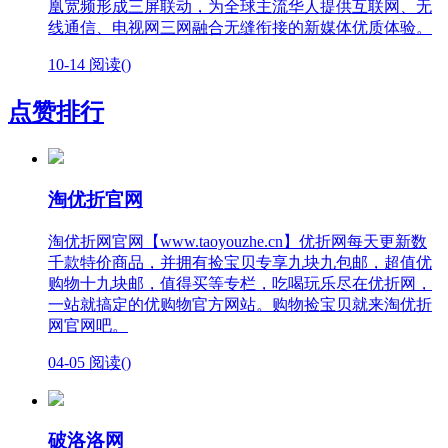
凰宽频形成三屏联动，为全球主流华人提供互联网、无
线通信、电视网三网融合无缝衔接的新媒体优质体验。
10-14
阅读(
)
点赞排行
淘优折官网
淘优折网官网【www.taoyouzhe.cn】优折网每天更新数
千款特价商品，并拥有捡宝贝专享九块九包邮，超值优
购物十九块邮，值得买等专栏，吃喝玩乐尽在优折网，
一站就搞定的优购物官方网站。购物捡宝贝就来淘优折
网官网吧。
04-05
阅读(
)
破洛洛网