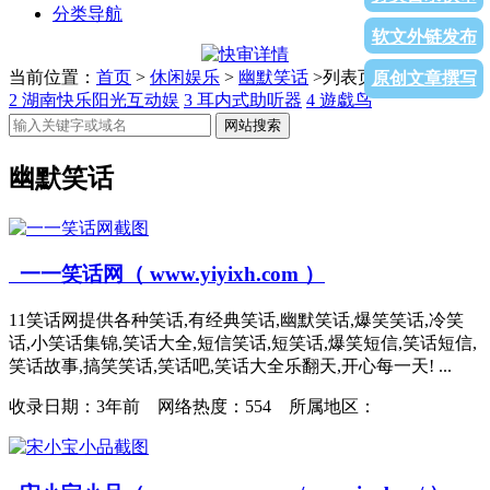
分类导航
软文外链发布
当前位置：
首页
>
休闲娱乐
>
幽默笑话
>列表页面
1
元尊小说
原创文章撰写
2
湖南快乐阳光互动娱
3
耳内式助听器
4
遊戱鸟
网站搜索
幽默笑话
一一笑话网（ www.yiyixh.com ）
11笑话网提供各种笑话,有经典笑话,幽默笑话,爆笑笑话,冷笑
话,小笑话集锦,笑话大全,短信笑话,短笑话,爆笑短信,笑话短信,
笑话故事,搞笑笑话,笑话吧,笑话大全乐翻天,开心每一天! ...
收录日期：
3年前 网络热度：554 所属地区：