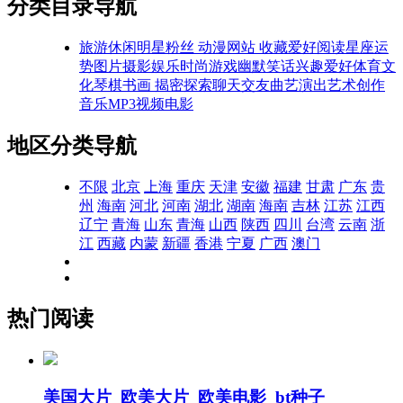
分类目录导航
旅游休闲
明星粉丝
动漫网站
收藏爱好
阅读
星座运
势
图片摄影
娱乐时尚
游戏
幽默笑话
兴趣爱好
体育文
化
琴棋书画
揭密探索
聊天交友
曲艺演出
艺术创作
音乐MP3
视频电影
地区分类导航
不限
北京
上海
重庆
天津
安徽
福建
甘肃
广东
贵
州
海南
河北
河南
湖北
湖南
海南
吉林
江苏
江西
辽宁
青海
山东
青海
山西
陕西
四川
台湾
云南
浙
江
西藏
内蒙
新疆
香港
宁夏
广西
澳门
热门阅读
美国大片_欧美大片_欧美电影_bt种子