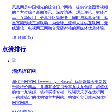
凤凰网是中国领先的综合门户网站，提供含文图音视频
的全方位综合新闻资讯、深度访谈、观点评论、财经产
品、互动应用、分享社区等服务，同时与凤凰无线、凤
凰宽频形成三屏联动，为全球主流华人提供互联网、无
线通信、电视网三网融合无缝衔接的新媒体优质体验。
10-14
阅读(
)
点赞排行
淘优折官网
淘优折网官网【www.taoyouzhe.cn】优折网每天更新数
千款特价商品，并拥有捡宝贝专享九块九包邮，超值优
购物十九块邮，值得买等专栏，吃喝玩乐尽在优折网，
一站就搞定的优购物官方网站。购物捡宝贝就来淘优折
网官网吧。
04-05
阅读(
)