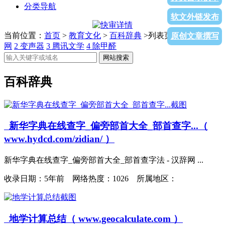
分类导航
软文外链发布
当前位置：
首页
>
教育文化
>
百科辞典
>列表页面
1
横县政务
原创文章撰写
网
2
变声器
3
腾讯文学
4
除甲醛
网站搜索
百科辞典
新华字典在线查字_偏旁部首大全_部首查字...（
www.hydcd.com/zidian/ ）
新华字典在线查字_偏旁部首大全_部首查字法 - 汉辞网 ...
收录日期：
5年前 网络热度：1026 所属地区：
地学计算总结（ www.geocalculate.com ）