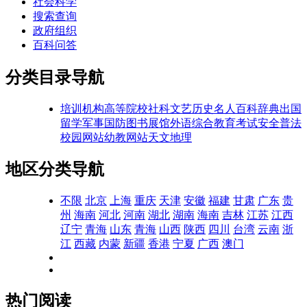
社会科学
搜索查询
政府组织
百科问答
分类目录导航
培训机构
高等院校
社科文艺
历史名人
百科辞典
出国
留学
军事国防
图书展馆
外语综合
教育考试
安全普法
校园网站
幼教网站
天文地理
地区分类导航
不限
北京
上海
重庆
天津
安徽
福建
甘肃
广东
贵
州
海南
河北
河南
湖北
湖南
海南
吉林
江苏
江西
辽宁
青海
山东
青海
山西
陕西
四川
台湾
云南
浙
江
西藏
内蒙
新疆
香港
宁夏
广西
澳门
热门阅读