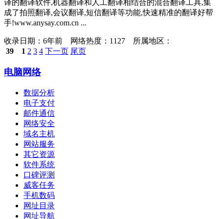
译的翻译软件,机器翻译和人工翻译相结合的混合翻译工具,集
成了拍照翻译,会议翻译,短信翻译等功能,快速精准的翻译好帮
手!www.anysay.com.cn ...
收录日期：
6年前 网络热度：1127 所属地区：
39
1
2
3
4
下一页
尾页
电脑网络
数据分析
电子支付
邮件通信
网络安全
域名主机
网站服务
其它资源
软件系统
口碑评测
威客任务
手机数码
网址目录
网址导航