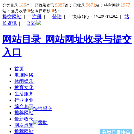
186
9887
9671
1977
分类目录
个； 已收录资讯
篇； 已收录
站； 待审网站
0
0
站；
当月收录
站; 今日审核
站；
提交网站
|
注册
|
登陆
|
快审QQ：1540901484
|
站
长资讯
|
RSS
网站目录_网站网址收录与提交
入口
首页
电脑网络
休闲娱乐
教育文化
生活服务
行业企业
综合其它
推荐网站
最新收录
网友点赞
推荐网站
分类目录快审