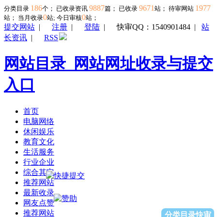
186
9887
9671
1977
分类目录
个； 已收录资讯
篇； 已收录
站； 待审网站
0
0
站；
当月收录
站; 今日审核
站；
提交网站
|
注册
|
登陆
|
快审QQ：1540901484
|
站
长资讯
|
RSS
网站目录_网站网址收录与提交
入口
首页
电脑网络
休闲娱乐
教育文化
生活服务
行业企业
综合其它
推荐网站
最新收录
网友点赞
推荐网站
分类目录快审