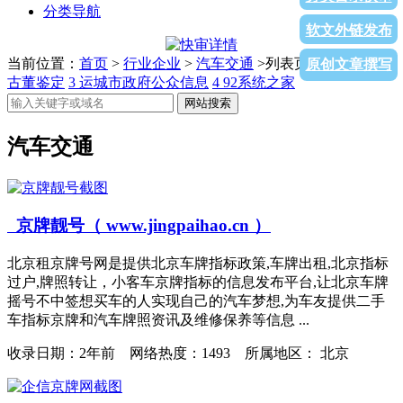
分类导航
软文外链发布
当前位置：
首页
>
行业企业
>
汽车交通
>列表页面
1
女人窝
2
原创文章撰写
古董鉴定
3
运城市政府公众信息
4
92系统之家
网站搜索
汽车交通
京牌靓号（ www.jingpaihao.cn ）
北京租京牌号网是提供北京车牌指标政策,车牌出租,北京指标
过户,牌照转让，小客车京牌指标的信息发布平台,让北京车牌
摇号不中签想买车的人实现自己的汽车梦想,为车友提供二手
车指标京牌和汽车牌照资讯及维修保养等信息 ...
收录日期：
2年前 网络热度：1493 所属地区： 北京