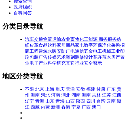
搜索查询
政府组织
百科问答
分类目录导航
汽车交通
物流运输
农业畜牧
化工能源
商务服务
纺
织皮革
食品饮料
家居商品
家电数字
环保净化
采购招
商
工程建筑
水暖安防
广电通信
五金电工
机械工业
印
刷包装
广告传媒
艺术雕刻
装修设计
花卉苗木
房产置
业
电子产业
科学研究
其它行业
安全警示
地区分类导航
不限
北京
上海
重庆
天津
安徽
福建
甘肃
广东
贵
州
海南
河北
河南
湖北
湖南
海南
吉林
江苏
江西
辽宁
青海
山东
青海
山西
陕西
四川
台湾
云南
浙
江
西藏
内蒙
新疆
香港
宁夏
广西
澳门