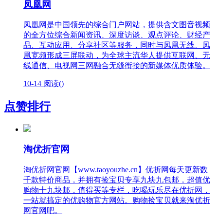
凤凰网
凤凰网是中国领先的综合门户网站，提供含文图音视频
的全方位综合新闻资讯、深度访谈、观点评论、财经产
品、互动应用、分享社区等服务，同时与凤凰无线、凤
凰宽频形成三屏联动，为全球主流华人提供互联网、无
线通信、电视网三网融合无缝衔接的新媒体优质体验。
10-14
阅读(
)
点赞排行
淘优折官网
淘优折网官网【www.taoyouzhe.cn】优折网每天更新数
千款特价商品，并拥有捡宝贝专享九块九包邮，超值优
购物十九块邮，值得买等专栏，吃喝玩乐尽在优折网，
一站就搞定的优购物官方网站。购物捡宝贝就来淘优折
网官网吧。