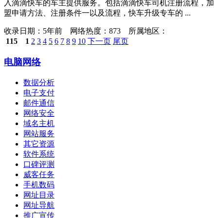
入滴滴快车的车主提供服务。包括滴滴快车司机注册流程，加
盟申请方法、注册条件一以及流程，快车升级专车的 ...
收录日期：
5年前 网络热度：873 所属地区：
115
1
2
3
4
5
6
7
8
9
10
下一页
尾页
电脑网络
数据分析
电子支付
邮件通信
网络安全
域名主机
网站服务
其它资源
软件系统
口碑评测
威客任务
手机数码
网址目录
网址导航
推广宣传