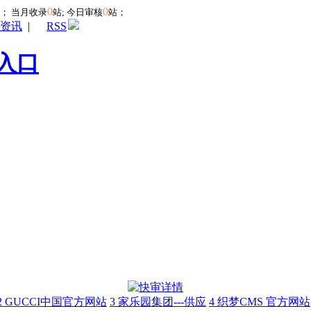
0
0
站；
当月收录
站; 今日审核
站；
资讯
|
RSS
入口
2
GUCCI中国官方网站
3
家乐园集团---供应
4
织梦CMS 官方网站