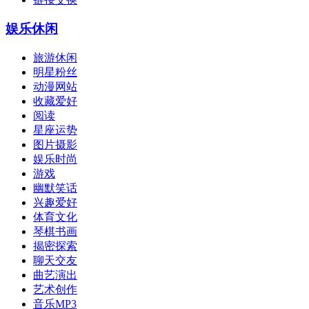
娱乐休闲
旅游休闲
明星粉丝
动漫网站
收藏爱好
阅读
星座运势
图片摄影
娱乐时尚
游戏
幽默笑话
兴趣爱好
体育文化
琴棋书画
揭密探索
聊天交友
曲艺演出
艺术创作
音乐MP3