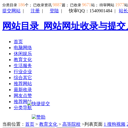
186
9887
9671
1977
分类目录
个； 已收录资讯
篇； 已收录
站； 待审网站
提交网站
|
注册
|
登陆
|
快审QQ：1540901484
|
站长
网站目录_网站网址收录与提交
首页
电脑网络
休闲娱乐
教育文化
生活服务
行业企业
综合其它
推荐网站
最新收录
网友点赞
推荐网站
分类导航
当前位置：
首页
>
教育文化
>
高等院校
>列表页面
1
搜狗视频