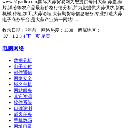
www.51garlic.com,国际大蒜贸易网为您提供每日大蒜,蒜薹,蒜
片,洋葱等农产品最新价格行情分析,并为您提供大蒜供求,新闻,
机械,种植,加工,大蒜论坛,大蒜期货等信息服务,专业打造大蒜
电子商务平台,是大蒜产业第一网站! ...
收录日期：
7年前 网络热度：1338 所属地区：
37
1
2
3
4
下一页
尾页
电脑网络
数据分析
电子支付
邮件通信
网络安全
域名主机
网站服务
其它资源
软件系统
口碑评测
威客任务
手机数码
网址目录