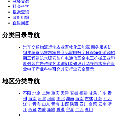
网络交易
社会科学
搜索查询
政府组织
百科问答
分类目录导航
汽车交通
物流运输
农业畜牧
化工能源
商务服务
纺
织皮革
食品饮料
家居商品
家电数字
环保净化
采购招
商
工程建筑
水暖安防
广电通信
五金电工
机械工业
印
刷包装
广告传媒
艺术雕刻
装修设计
花卉苗木
房产置
业
电子产业
科学研究
其它行业
安全警示
地区分类导航
不限
北京
上海
重庆
天津
安徽
福建
甘肃
广东
贵
州
海南
河北
河南
湖北
湖南
海南
吉林
江苏
江西
辽宁
青海
山东
青海
山西
陕西
四川
台湾
云南
浙
江
西藏
内蒙
新疆
香港
宁夏
广西
澳门