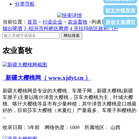
分类导航
软文外链发布
当前位置：
首页
>
行业企业
>
农业畜牧
>列表页面
1
女性网
2
原创文章撰写
烟台啤酒
3
-绍兴市柯桥区教师
4
克拉玛依区政府门户
网站搜索
农业畜牧
新疆大樱桃网（ www.xjdyt.cn ）
新疆大樱桃网是专业的大樱桃、车厘子网，新疆大樱桃(新疆
车厘子)主要以喀什泽普大樱桃，莎车大樱桃为主，叶城大樱
桃、喀什大樱桃等县市有少量种植，其中泽普大樱桃是口感最
好的，目前莎车大樱桃（米夏红）产量最多。车厘子和樱桃的
...
收录日期：
5年前 网络热度：1009 所属地区： 山西