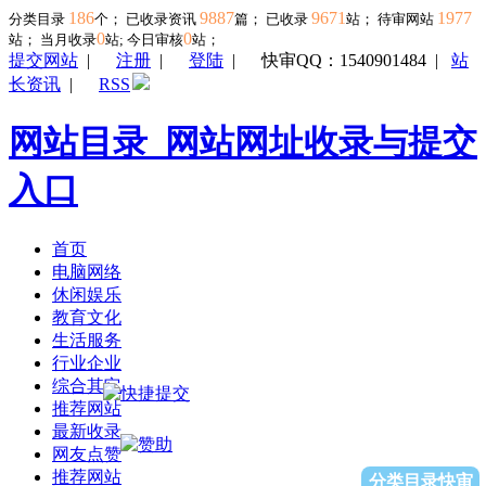
186
9887
9671
1977
分类目录
个； 已收录资讯
篇； 已收录
站； 待审网站
0
0
站；
当月收录
站; 今日审核
站；
提交网站
|
注册
|
登陆
|
快审QQ：1540901484
|
站
长资讯
|
RSS
网站目录_网站网址收录与提交
入口
首页
电脑网络
休闲娱乐
教育文化
生活服务
行业企业
综合其它
推荐网站
最新收录
网友点赞
推荐网站
分类目录快审