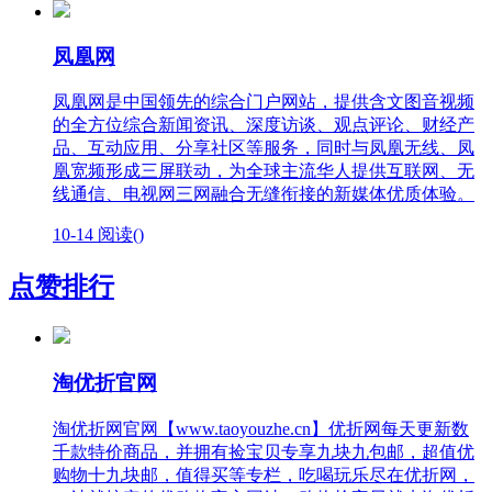
凤凰网
凤凰网是中国领先的综合门户网站，提供含文图音视频
的全方位综合新闻资讯、深度访谈、观点评论、财经产
品、互动应用、分享社区等服务，同时与凤凰无线、凤
凰宽频形成三屏联动，为全球主流华人提供互联网、无
线通信、电视网三网融合无缝衔接的新媒体优质体验。
10-14
阅读(
)
点赞排行
淘优折官网
淘优折网官网【www.taoyouzhe.cn】优折网每天更新数
千款特价商品，并拥有捡宝贝专享九块九包邮，超值优
购物十九块邮，值得买等专栏，吃喝玩乐尽在优折网，