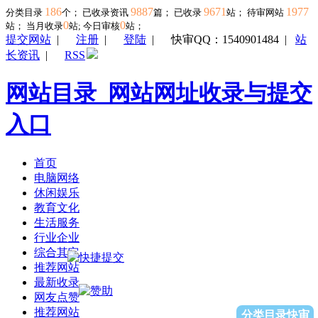
186
9887
9671
1977
分类目录
个； 已收录资讯
篇； 已收录
站； 待审网站
0
0
站；
当月收录
站; 今日审核
站；
提交网站
|
注册
|
登陆
|
快审QQ：1540901484
|
站
长资讯
|
RSS
网站目录_网站网址收录与提交
入口
首页
电脑网络
休闲娱乐
教育文化
生活服务
行业企业
综合其它
推荐网站
最新收录
网友点赞
推荐网站
分类目录快审