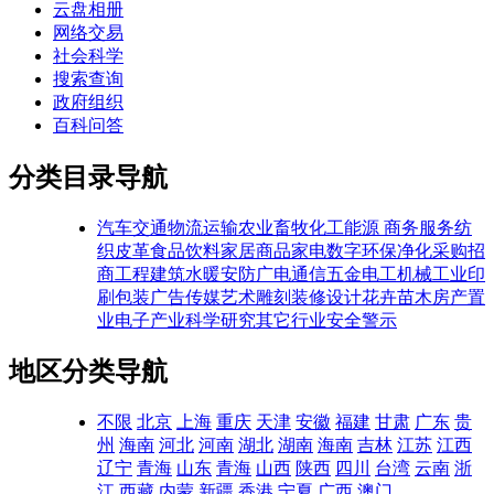
云盘相册
网络交易
社会科学
搜索查询
政府组织
百科问答
分类目录导航
汽车交通
物流运输
农业畜牧
化工能源
商务服务
纺
织皮革
食品饮料
家居商品
家电数字
环保净化
采购招
商
工程建筑
水暖安防
广电通信
五金电工
机械工业
印
刷包装
广告传媒
艺术雕刻
装修设计
花卉苗木
房产置
业
电子产业
科学研究
其它行业
安全警示
地区分类导航
不限
北京
上海
重庆
天津
安徽
福建
甘肃
广东
贵
州
海南
河北
河南
湖北
湖南
海南
吉林
江苏
江西
辽宁
青海
山东
青海
山西
陕西
四川
台湾
云南
浙
江
西藏
内蒙
新疆
香港
宁夏
广西
澳门