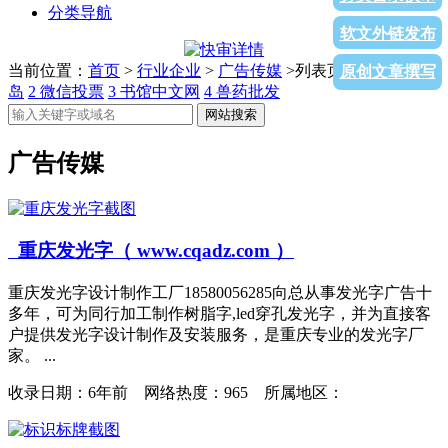
分类导航
软文外链发布
当前位置：
首页
>
行业企业
>
广告传媒
>列表页面
1
惠州盐洲
原创文章撰写
岛
2
微信投票
3
书馆中文网
4
兽药批发
网站搜索
广告传媒
重庆发光字（ www.cqadz.com ）
重庆发光字设计制作工厂18580056285向总从事发光字广告十
多年，可为同行加工制作树脂字,led穿孔发光字，并为直接客
户提供发光字设计制作及安装服务，是重庆专业的发光字厂
家。 ...
收录日期：
6年前 网络热度：965 所属地区：