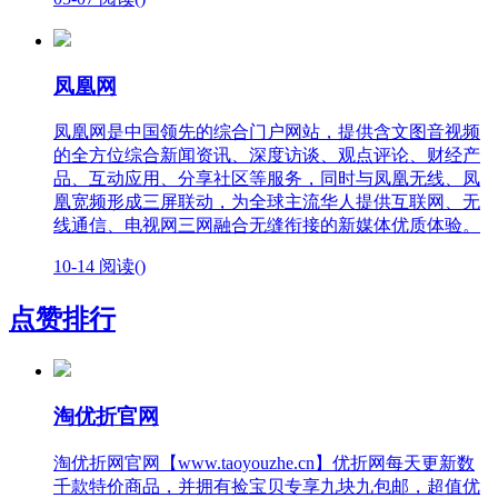
凤凰网
凤凰网是中国领先的综合门户网站，提供含文图音视频
的全方位综合新闻资讯、深度访谈、观点评论、财经产
品、互动应用、分享社区等服务，同时与凤凰无线、凤
凰宽频形成三屏联动，为全球主流华人提供互联网、无
线通信、电视网三网融合无缝衔接的新媒体优质体验。
10-14
阅读(
)
点赞排行
淘优折官网
淘优折网官网【www.taoyouzhe.cn】优折网每天更新数
千款特价商品，并拥有捡宝贝专享九块九包邮，超值优