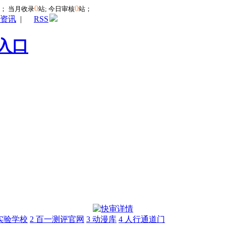
0
0
站；
当月收录
站; 今日审核
站；
资讯
|
RSS
入口
实验学校
2
百一测评官网
3
动漫库
4
人行通道门