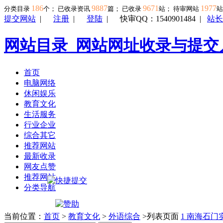
186
9887
9671
1977
分类目录
个； 已收录资讯
篇； 已收录
站； 待审网站
提交网站
|
注册
|
登陆
|
快审QQ：1540901484
|
站长
网站目录_网站网址收录与提交
首页
电脑网络
休闲娱乐
教育文化
生活服务
行业企业
综合其它
推荐网站
最新收录
网友点赞
推荐网站
分类导航
当前位置：
首页
>
教育文化
>
外语综合
>列表页面
1
南海石门