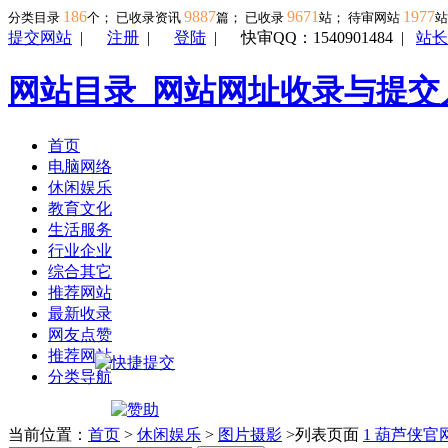
186
9887
9671
1977
分类目录
个； 已收录资讯
篇； 已收录
站； 待审网站
提交网站
|
注册
|
登陆
|
快审QQ：1540901484
|
站长
网站目录_网站网址收录与提交
首页
电脑网络
休闲娱乐
教育文化
生活服务
行业企业
综合其它
推荐网站
最新收录
网友点赞
推荐网站
分类导航
当前位置：
首页
>
休闲娱乐
>
图片摄影
>列表页面
1
葫芦侠官