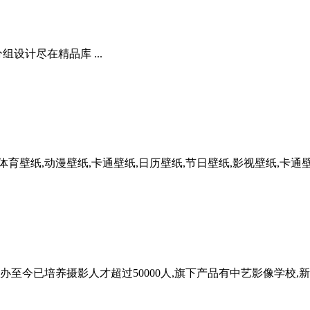
组设计尽在精品库 ...
育壁纸,动漫壁纸,卡通壁纸,日历壁纸,节日壁纸,影视壁纸,卡通壁纸
今已培养摄影人才超过50000人,旗下产品有中艺影像学校,新元素摄影学