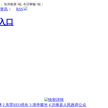
0
0
站；
当月收录
站; 今日审核
站；
资讯
|
RSS
入口
网
2
东莞SEO优化
3
清华紫光
4
沂南县人民政府公众