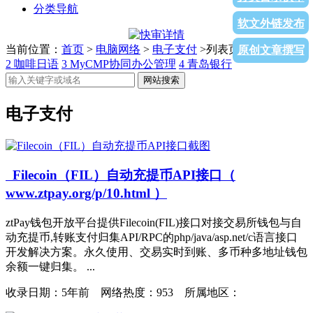
分类导航
软文外链发布
当前位置：
首页
>
电脑网络
>
电子支付
>列表页面
1
河北银行
原创文章撰写
2
咖啡日语
3
MyCMP协同办公管理
4
青岛银行
网站搜索
电子支付
Filecoin（FIL）自动充提币API接口（
www.ztpay.org/p/10.html ）
ztPay钱包开放平台提供Filecoin(FIL)接口对接交易所钱包与自
动充提币,转账支付归集API/RPC的php/java/asp.net/c语言接口
开发解决方案。永久使用、交易实时到账、多币种多地址钱包
余额一键归集。 ...
收录日期：
5年前 网络热度：953 所属地区：