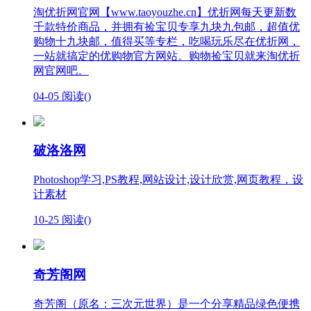
淘优折网官网【www.taoyouzhe.cn】优折网每天更新数
千款特价商品，并拥有捡宝贝专享九块九包邮，超值优
购物十九块邮，值得买等专栏，吃喝玩乐尽在优折网，
一站就搞定的优购物官方网站。购物捡宝贝就来淘优折
网官网吧。
04-05
阅读(
)
破洛洛网
Photoshop学习,PS教程,网站设计,设计欣赏,网页教程，设
计素材
10-25
阅读(
)
奇芳阁网
奇芳阁（原名：三次元世界）是一个分享精品绿色便携