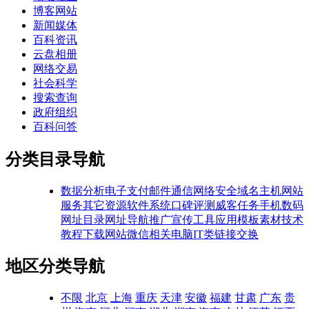
博客网站
新闻媒体
百科资讯
云盘相册
网络交易
社会科学
搜索查询
政府组织
百科问答
分类目录导航
数据分析
电子支付
邮件通信
网络安全
域名主机
网站
服务
其它资源
软件系统
口碑评测
威客任务
手机数码
网址目录
网址导航
推广宣传
工具应用
模板素材
技术
教程
下载网站
微信相关
电脑IT类
链接交换
地区分类导航
不限
北京
上海
重庆
天津
安徽
福建
甘肃
广东
贵