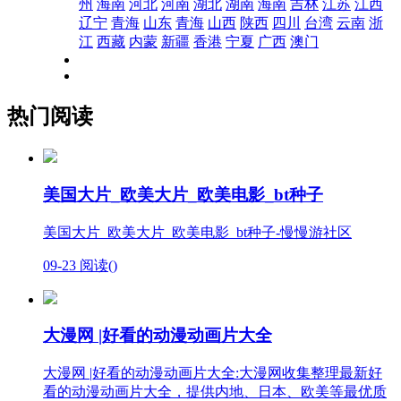
州
海南
河北
河南
湖北
湖南
海南
吉林
江苏
江西
辽宁
青海
山东
青海
山西
陕西
四川
台湾
云南
浙
江
西藏
内蒙
新疆
香港
宁夏
广西
澳门
热门阅读
美国大片_欧美大片_欧美电影_bt种子
美国大片_欧美大片_欧美电影_bt种子-慢慢游社区
09-23
阅读(
)
大漫网 |好看的动漫动画片大全
大漫网 |好看的动漫动画片大全:大漫网收集整理最新好
看的动漫动画片大全，提供内地、日本、欧美等最优质