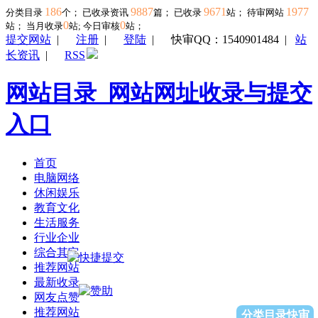
186
9887
9671
1977
分类目录
个； 已收录资讯
篇； 已收录
站； 待审网站
0
0
站；
当月收录
站; 今日审核
站；
提交网站
|
注册
|
登陆
|
快审QQ：1540901484
|
站
长资讯
|
RSS
网站目录_网站网址收录与提交
入口
首页
电脑网络
休闲娱乐
教育文化
生活服务
行业企业
综合其它
推荐网站
最新收录
网友点赞
推荐网站
分类目录快审