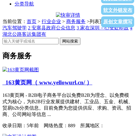
分类导航
软文外链发布
当前位置：
首页
>
行业企业
>
商务服务
>列表页面
1
温州冶金
原创文章撰写
汽车驾驶学
2
安塞县政府公众信息
3
家在深圳－心安处即故
4
湖北公路客运集团有
网站搜索
商务服务
163黄页网（ www.yellowurl.cn/ ）
163黄页网 - B2B电子商务平台以免费B2B为理念、以免费模
式为核心，为B2B行业发展提供建材、工业品、五金、机械、
贸易b2b分类信息。目前免费为您提供供应、求购、资讯、招
商、公司网站等信息 ...
收录日期：
5年前 网络热度：889 所属地区：