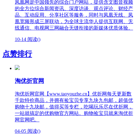
凤凰网是中国领先的综合门户网站，提供含文图音视频
的全方位综合新闻资讯、深度访谈、观点评论、财经产
品、互动应用、分享社区等服务，同时与凤凰无线、凤
凰宽频形成三屏联动，为全球主流华人提供互联网、无
线通信、电视网三网融合无缝衔接的新媒体优质体验。
10-14
阅读(
)
点赞排行
淘优折官网
淘优折网官网【www.taoyouzhe.cn】优折网每天更新数
千款特价商品，并拥有捡宝贝专享九块九包邮，超值优
购物十九块邮，值得买等专栏，吃喝玩乐尽在优折网，
一站就搞定的优购物官方网站。购物捡宝贝就来淘优折
网官网吧。
04-05
阅读(
)