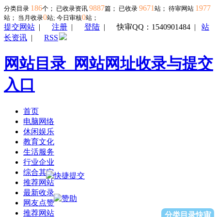
186
9887
9671
1977
分类目录
个； 已收录资讯
篇； 已收录
站； 待审网站
0
0
站；
当月收录
站; 今日审核
站；
提交网站
|
注册
|
登陆
|
快审QQ：1540901484
|
站
长资讯
|
RSS
网站目录_网站网址收录与提交
入口
首页
电脑网络
休闲娱乐
教育文化
生活服务
行业企业
综合其它
推荐网站
最新收录
网友点赞
推荐网站
分类目录快审