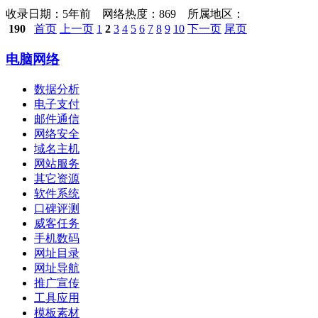
收录日期：
5年前 网络热度：869 所属地区：
190
首页
上一页
1
2
3
4
5
6
7
8
9
10
下一页
尾页
电脑网络
数据分析
电子支付
邮件通信
网络安全
域名主机
网站服务
其它资源
软件系统
口碑评测
威客任务
手机数码
网址目录
网址导航
推广宣传
工具应用
模板素材