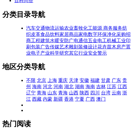
百科问答
分类目录导航
汽车交通
物流运输
农业畜牧
化工能源
商务服务
纺
织皮革
食品饮料
家居商品
家电数字
环保净化
采购招
商
工程建筑
水暖安防
广电通信
五金电工
机械工业
印
刷包装
广告传媒
艺术雕刻
装修设计
花卉苗木
房产置
业
电子产业
科学研究
其它行业
安全警示
地区分类导航
不限
北京
上海
重庆
天津
安徽
福建
甘肃
广东
贵
州
海南
河北
河南
湖北
湖南
海南
吉林
江苏
江西
辽宁
青海
山东
青海
山西
陕西
四川
台湾
云南
浙
江
西藏
内蒙
新疆
香港
宁夏
广西
澳门
热门阅读