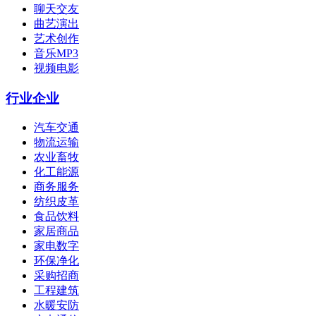
聊天交友
曲艺演出
艺术创作
音乐MP3
视频电影
行业企业
汽车交通
物流运输
农业畜牧
化工能源
商务服务
纺织皮革
食品饮料
家居商品
家电数字
环保净化
采购招商
工程建筑
水暖安防