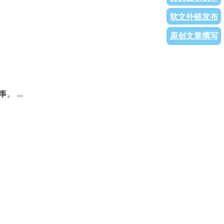
软文外链发布
原创文章撰写
 ...