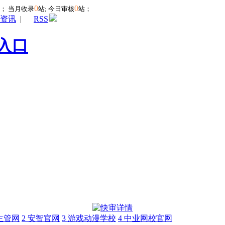
0
0
站；
当月收录
站; 今日审核
站；
资讯
|
RSS
入口
主管网
2
安智官网
3
游戏动漫学校
4
中业网校官网