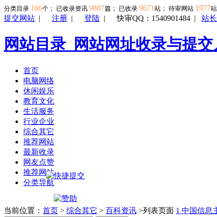
186
9887
9671
1977
分类目录
个； 已收录资讯
篇； 已收录
站； 待审网站
提交网站
|
注册
|
登陆
|
快审QQ：1540901484
|
站长
网站目录_网站网址收录与提交
首页
电脑网络
休闲娱乐
教育文化
生活服务
行业企业
综合其它
推荐网站
最新收录
网友点赞
推荐网站
分类导航
当前位置：
首页
>
综合其它
>
百科资讯
>列表页面
1
中国信息