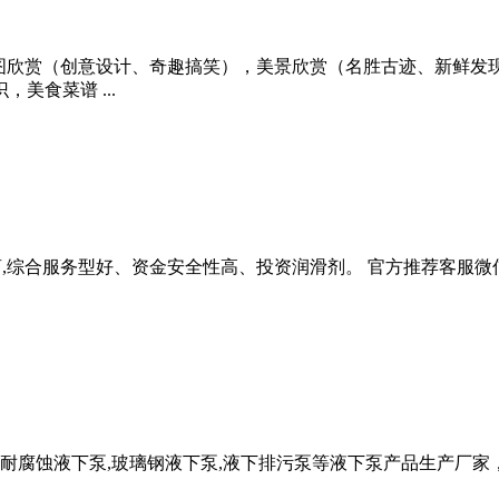
美图欣赏（创意设计、奇趣搞笑），美景欣赏（名胜古迹、新鲜发
美食菜谱 ...
提供商,综合服务型好、资金安全性高、投资润滑剂。 官方推荐客服微信
液下泵,玻璃钢液下泵,液下排污泵等液下泵产品生产厂家，咨询电话：0