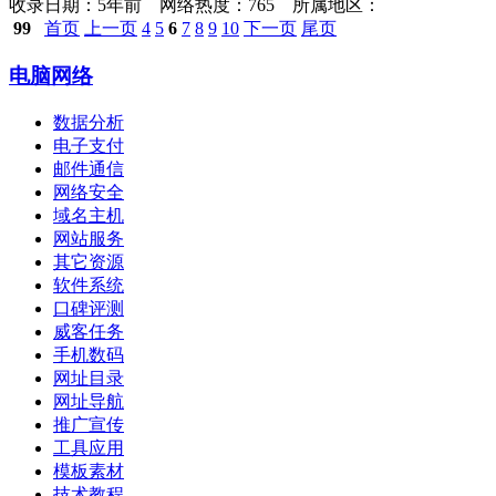
收录日期：
5年前 网络热度：765 所属地区：
99
首页
上一页
4
5
6
7
8
9
10
下一页
尾页
电脑网络
数据分析
电子支付
邮件通信
网络安全
域名主机
网站服务
其它资源
软件系统
口碑评测
威客任务
手机数码
网址目录
网址导航
推广宣传
工具应用
模板素材
技术教程