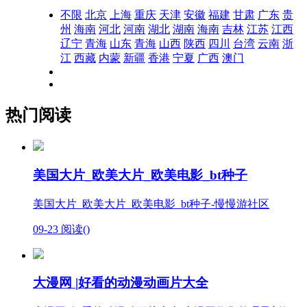
不限
北京
上海
重庆
天津
安徽
福建
甘肃
广东
贵
州
海南
河北
河南
湖北
湖南
海南
吉林
江苏
江西
辽宁
青海
山东
青海
山西
陕西
四川
台湾
云南
浙
江
西藏
内蒙
新疆
香港
宁夏
广西
澳门
热门阅读
美国大片_欧美大片_欧美电影_bt种子
美国大片_欧美大片_欧美电影_bt种子-慢慢游社区
09-23
阅读(
)
大漫网 |好看的动漫动画片大全