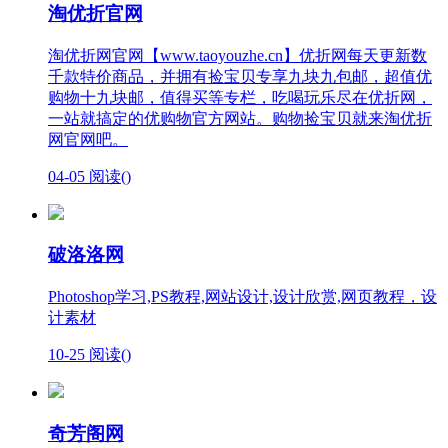
淘优折官网
淘优折网官网【www.taoyouzhe.cn】优折网每天更新数
千款特价商品，并拥有捡宝贝专享九块九包邮，超值优
购物十九块邮，值得买等专栏，吃喝玩乐尽在优折网，
一站就搞定的优购物官方网站。购物捡宝贝就来淘优折
网官网吧。
04-05
阅读(
)
破洛洛网
Photoshop学习,PS教程,网站设计,设计欣赏,网页教程，设
计素材
10-25
阅读(
)
奇芳阁网