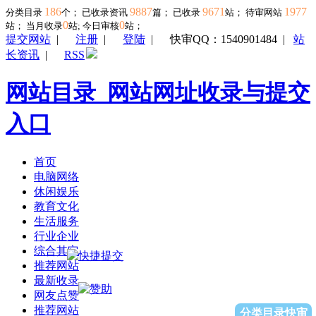
186
9887
9671
1977
分类目录
个； 已收录资讯
篇； 已收录
站； 待审网站
0
0
站；
当月收录
站; 今日审核
站；
提交网站
|
注册
|
登陆
|
快审QQ：1540901484
|
站
长资讯
|
RSS
网站目录_网站网址收录与提交
入口
首页
电脑网络
休闲娱乐
教育文化
生活服务
行业企业
综合其它
推荐网站
最新收录
网友点赞
推荐网站
分类目录快审