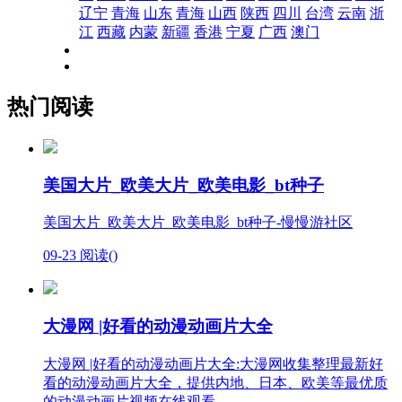
辽宁
青海
山东
青海
山西
陕西
四川
台湾
云南
浙
江
西藏
内蒙
新疆
香港
宁夏
广西
澳门
热门阅读
美国大片_欧美大片_欧美电影_bt种子
美国大片_欧美大片_欧美电影_bt种子-慢慢游社区
09-23
阅读(
)
大漫网 |好看的动漫动画片大全
大漫网 |好看的动漫动画片大全:大漫网收集整理最新好
看的动漫动画片大全，提供内地、日本、欧美等最优质
的动漫动画片视频在线观看。