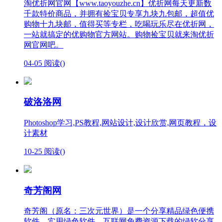
淘优折网官网【www.taoyouzhe.cn】优折网每天更新数
千款特价商品，并拥有捡宝贝专享九块九包邮，超值优
购物十九块邮，值得买等专栏，吃喝玩乐尽在优折网，
一站就搞定的优购物官方网站。购物捡宝贝就来淘优折
网官网吧。
04-05
阅读(
)
破洛洛网
Photoshop学习,PS教程,网站设计,设计欣赏,网页教程，设
计素材
10-25
阅读(
)
奇芳阁网
奇芳阁（原名：三次元世界）是一个分享精品绿色便携
软件、实用绿色软件、互联网免费资源下载的绿软分享