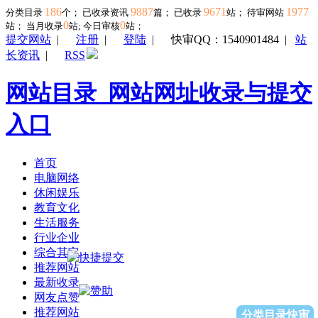
186
9887
9671
1977
分类目录
个； 已收录资讯
篇； 已收录
站； 待审网站
0
0
站；
当月收录
站; 今日审核
站；
提交网站
|
注册
|
登陆
|
快审QQ：1540901484
|
站
长资讯
|
RSS
网站目录_网站网址收录与提交
入口
首页
电脑网络
休闲娱乐
教育文化
生活服务
行业企业
综合其它
推荐网站
最新收录
网友点赞
推荐网站
分类目录快审