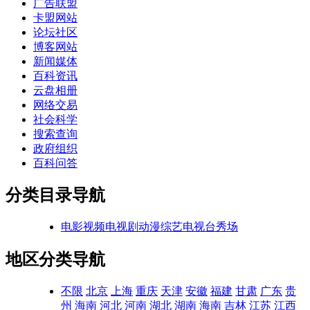
广告联盟
卡盟网站
论坛社区
博客网站
新闻媒体
百科资讯
云盘相册
网络交易
社会科学
搜索查询
政府组织
百科问答
分类目录导航
电影
视频
电视剧
动漫
综艺
电视台
秀场
地区分类导航
不限
北京
上海
重庆
天津
安徽
福建
甘肃
广东
贵
州
海南
河北
河南
湖北
湖南
海南
吉林
江苏
江西