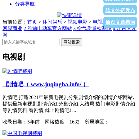
分类导航
软文外链发布
当前位置：
首页
>
休闲娱乐
>
视频电影
>
电视剧
>列表页面
1
原创文章撰写
网易商业
2
雅迪电动车官方网站
3
空气质量检测仪
4
江西人才
网
网站搜索
电视剧
剧情吧（ www.juqingba.info/ ）
剧情吧,打造2021年最新电视剧分集剧情介绍的剧情介绍网站,
提供最新电视剧剧情介绍,分集介绍,大结局,热门电影剧情介绍
等剧情资料.看剧情,就上剧情吧! ...
收录日期：
5年前 网络热度：1632 所属地区：