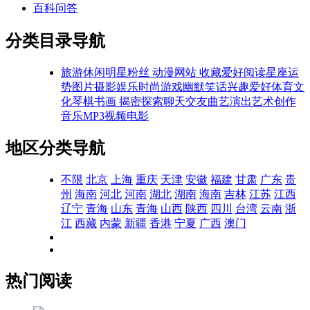
百科问答
分类目录导航
旅游休闲
明星粉丝
动漫网站
收藏爱好
阅读
星座运
势
图片摄影
娱乐时尚
游戏
幽默笑话
兴趣爱好
体育文
化
琴棋书画
揭密探索
聊天交友
曲艺演出
艺术创作
音乐MP3
视频电影
地区分类导航
不限
北京
上海
重庆
天津
安徽
福建
甘肃
广东
贵
州
海南
河北
河南
湖北
湖南
海南
吉林
江苏
江西
辽宁
青海
山东
青海
山西
陕西
四川
台湾
云南
浙
江
西藏
内蒙
新疆
香港
宁夏
广西
澳门
热门阅读