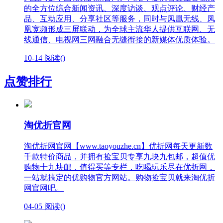
的全方位综合新闻资讯、深度访谈、观点评论、财经产
品、互动应用、分享社区等服务，同时与凤凰无线、凤
凰宽频形成三屏联动，为全球主流华人提供互联网、无
线通信、电视网三网融合无缝衔接的新媒体优质体验。
10-14
阅读(
)
点赞排行
淘优折官网
淘优折网官网【www.taoyouzhe.cn】优折网每天更新数
千款特价商品，并拥有捡宝贝专享九块九包邮，超值优
购物十九块邮，值得买等专栏，吃喝玩乐尽在优折网，
一站就搞定的优购物官方网站。购物捡宝贝就来淘优折
网官网吧。
04-05
阅读(
)