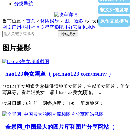
分类导航
软文外链发布
当前位置：
首页
>
休闲娱乐
>
图片摄影
>列表页面
1
点睛驾培
原创文章撰写
网
2
广州岑村社区
3
星空影院
4
祥安阁风水网
网站搜索
图片摄影
hao123美女频道（ pic.hao123.com/meinv ）
hao123美女频道为您提供清纯美女图片，性感美女图片，美女
写真等。看养眼美女，请上hao123美女频道。 ...
收录日期：
6年前 网络热度：1195 所属地区：
全景网_中国最大的图片库和图片分享网站（