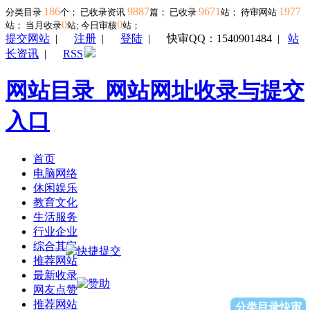
186
9887
9671
1977
分类目录
个； 已收录资讯
篇； 已收录
站； 待审网站
0
0
站；
当月收录
站; 今日审核
站；
提交网站
|
注册
|
登陆
|
快审QQ：1540901484
|
站
长资讯
|
RSS
网站目录_网站网址收录与提交
入口
首页
电脑网络
休闲娱乐
教育文化
生活服务
行业企业
综合其它
推荐网站
最新收录
网友点赞
推荐网站
分类目录快审