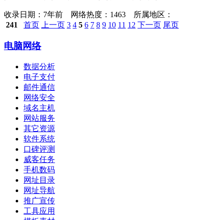
收录日期：
7年前 网络热度：1463 所属地区：
241
首页
上一页
3
4
5
6
7
8
9
10
11
12
下一页
尾页
电脑网络
数据分析
电子支付
邮件通信
网络安全
域名主机
网站服务
其它资源
软件系统
口碑评测
威客任务
手机数码
网址目录
网址导航
推广宣传
工具应用