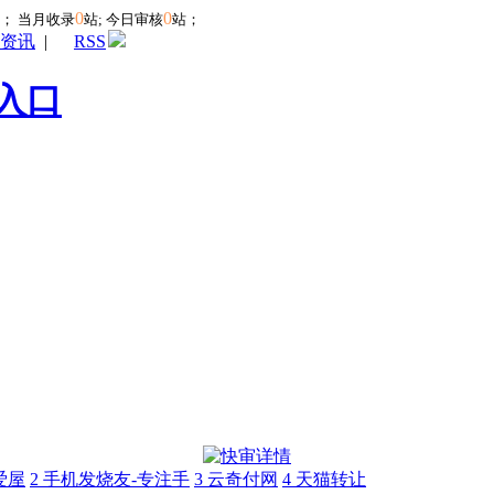
0
0
站；
当月收录
站; 今日审核
站；
资讯
|
RSS
入口
爱屋
2
手机发烧友-专注手
3
云奇付网
4
天猫转让