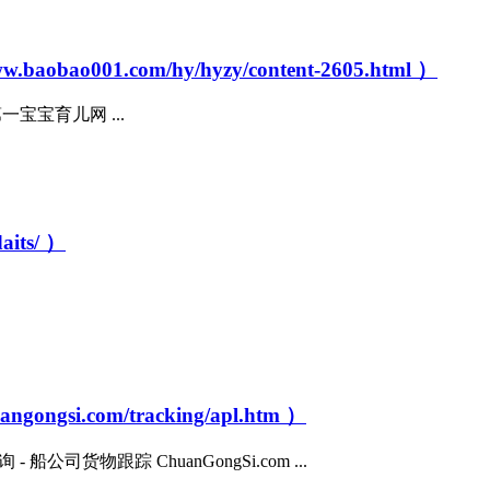
01.com/hy/hyzy/content-2605.html ）
宝宝育儿网 ...
its/ ）
si.com/tracking/apl.htm ）
司货物跟踪 ChuanGongSi.com ...