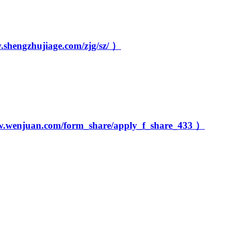
ujiage.com/zjg/sz/ ）
om/form_share/apply_f_share_433 ）