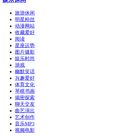
旅游休闲
明星粉丝
动漫网站
收藏爱好
阅读
星座运势
图片摄影
娱乐时尚
游戏
幽默笑话
兴趣爱好
体育文化
琴棋书画
揭密探索
聊天交友
曲艺演出
艺术创作
音乐MP3
视频电影