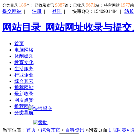
186
9887
9671
1977
分类目录
个； 已收录资讯
篇； 已收录
站； 待审网站
提交网站
|
注册
|
登陆
|
快审QQ：1540901484
|
站长
网站目录_网站网址收录与提交
首页
电脑网络
休闲娱乐
教育文化
生活服务
行业企业
综合其它
推荐网站
最新收录
网友点赞
推荐网站
分类导航
当前位置：
首页
>
综合其它
>
百科资讯
>列表页面
1
屈阿零可