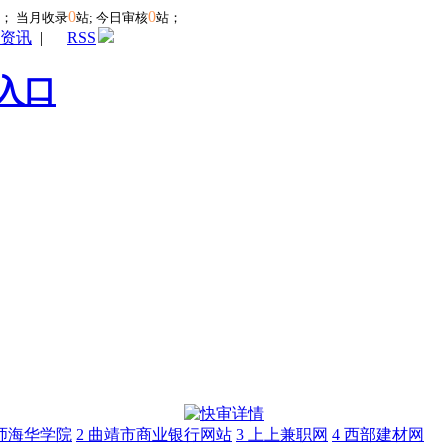
0
0
站；
当月收录
站; 今日审核
站；
资讯
|
RSS
入口
师海华学院
2
曲靖市商业银行网站
3
上上兼职网
4
西部建材网