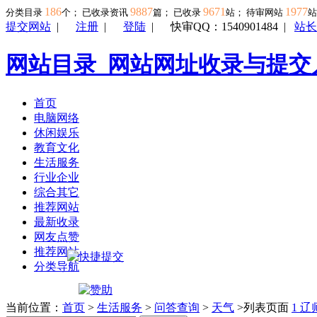
186
9887
9671
1977
分类目录
个； 已收录资讯
篇； 已收录
站； 待审网站
提交网站
|
注册
|
登陆
|
快审QQ：1540901484
|
站长
网站目录_网站网址收录与提交
首页
电脑网络
休闲娱乐
教育文化
生活服务
行业企业
综合其它
推荐网站
最新收录
网友点赞
推荐网站
分类导航
当前位置：
首页
>
生活服务
>
问答查询
>
天气
>列表页面
1
辽