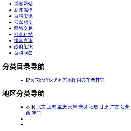
博客网站
新闻媒体
百科资讯
云盘相册
网络交易
社会科学
搜索查询
政府组织
百科问答
分类目录导航
IP
天气
比价
快递
问答
地图
词典
车票
其它
地区分类导航
不限
北京
上海
重庆
天津
安徽
福建
甘肃
广东
贵州
西
澳门