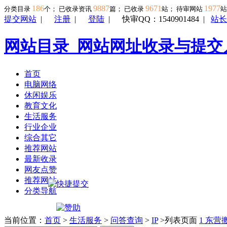
186
9887
9671
1977
分类目录
个； 已收录资讯
篇； 已收录
站； 待审网站
提交网站
|
注册
|
登陆
|
快审QQ：1540901484
|
站长
网站目录_网站网址收录与提交
首页
电脑网络
休闲娱乐
教育文化
生活服务
行业企业
综合其它
推荐网站
最新收录
网友点赞
推荐网站
分类导航
当前位置：
首页
>
生活服务
>
问答查询
>
IP
>列表页面
1
东营