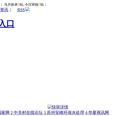
0
0
站；
当月收录
站; 今日审核
站；
资讯
|
RSS
入口
搬家网
2
中关村在线论坛
3
苏州安峰环保水处理
4
华夏视讯网