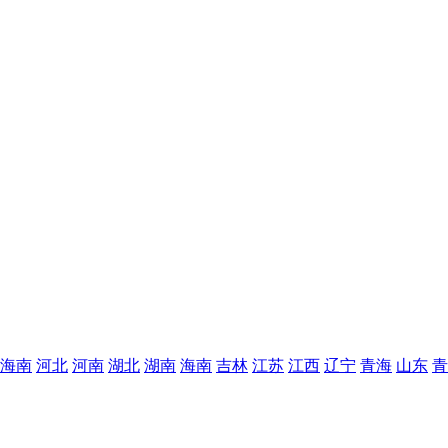
海南
河北
河南
湖北
湖南
海南
吉林
江苏
江西
辽宁
青海
山东
青